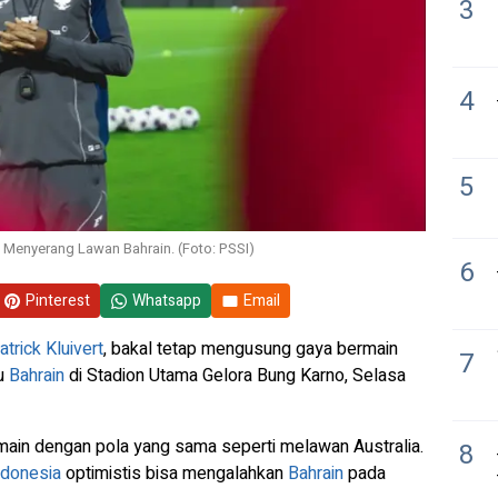
3
4
5
n Menyerang Lawan Bahrain. (Foto: PSSI)
6
Pinterest
Whatsapp
Email
atrick Kluivert
, bakal tetap mengusung gaya bermain
7
mu
Bahrain
di Stadion Utama Gelora Bung Karno, Selasa
ain dengan pola yang sama seperti melawan Australia.
8
ndonesia
optimistis bisa mengalahkan
Bahrain
pada