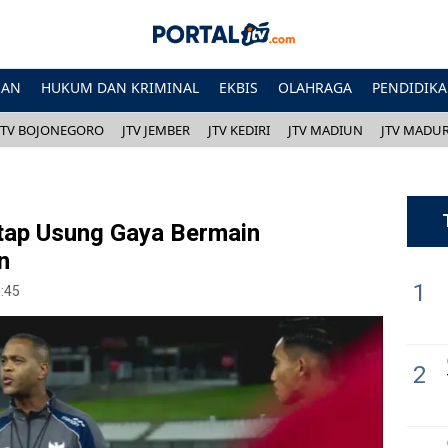
HAN
HUKUM DAN KRIMINAL
EKBIS
OLAHRAGA
PENDIDIK
JTV BOJONEGORO
JTV JEMBER
JTV KEDIRI
JTV MADIUN
JTV MADU
etap Usung Gaya Bermain
n
1
9:45
2