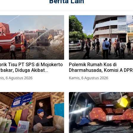
Berita Lain
rik Tisu PT SPS di Mojokerto
Polemik Rumah Kos di
bakar, Diduga Akibat
Dharmahusada, Komisi A DP
mbakaran Lahan Tebu
Surabaya Desak Pemkot
is, 6 Agustus 2026
Kamis, 6 Agustus 2026
Terbitkan Perwali Perda Huni
Layak