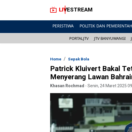
LIVESTREAM
PERISTIWA
POLITIK DAN PEMERINTA
PORTALJTV
JTV BANYUWANGI
Home
Sepak Bola
Patrick Kluivert Bakal T
Menyerang Lawan Bahrai
Khasan Rochmad
-
Senin, 24 Maret 2025 0