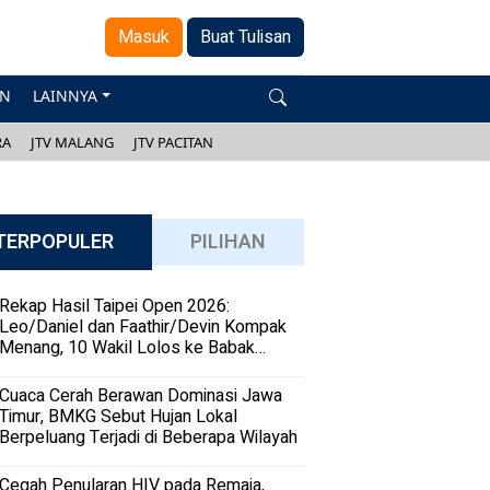
Masuk
Buat Tulisan
AN
LAINNYA
RA
JTV MALANG
JTV PACITAN
TERPOPULER
PILIHAN
Rekap Hasil Taipei Open 2026:
Leo/Daniel dan Faathir/Devin Kompak
Menang, 10 Wakil Lolos ke Babak
Kedua
Cuaca Cerah Berawan Dominasi Jawa
Timur, BMKG Sebut Hujan Lokal
Berpeluang Terjadi di Beberapa Wilayah
Cegah Penularan HIV pada Remaja,