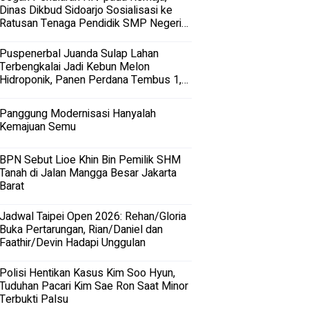
Dinas Dikbud Sidoarjo Sosialisasi ke
Ratusan Tenaga Pendidik SMP Negeri
dan Swasta di Sidoarjo
Puspenerbal Juanda Sulap Lahan
Terbengkalai Jadi Kebun Melon
Hidroponik, Panen Perdana Tembus 1,5
Ton
Panggung Modernisasi Hanyalah
Kemajuan Semu
BPN Sebut Lioe Khin Bin Pemilik SHM
Tanah di Jalan Mangga Besar Jakarta
Barat
Jadwal Taipei Open 2026: Rehan/Gloria
Buka Pertarungan, Rian/Daniel dan
Faathir/Devin Hadapi Unggulan
Polisi Hentikan Kasus Kim Soo Hyun,
Tuduhan Pacari Kim Sae Ron Saat Minor
Terbukti Palsu