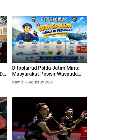
Ditpolairud Polda Jatim Minta
RD
Masyarakat Pesisir Waspada
Cuaca Ekstrem
Kamis, 6 Agustus 2026
an