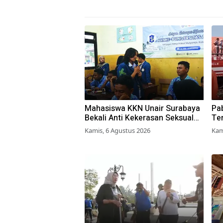
Mahasiswa KKN Unair Surabaya
Pab
Bekali Anti Kekerasan Seksual
Ter
pada Siswa SMK
Pe
Kamis, 6 Agustus 2026
Kam