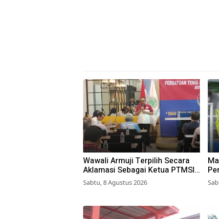
Wawali Armuji Terpilih Secara
Ma
Aklamasi Sebagai Ketua PTMSI
Pe
Kota Surabaya
Yo
Sabtu, 8 Agustus 2026
Sab