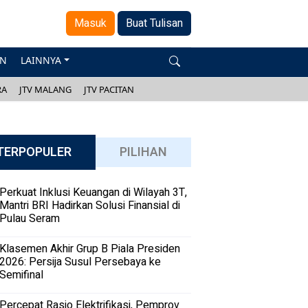
Masuk
Buat Tulisan
AN
LAINNYA
RA
JTV MALANG
JTV PACITAN
TERPOPULER
PILIHAN
Perkuat Inklusi Keuangan di Wilayah 3T,
Mantri BRI Hadirkan Solusi Finansial di
Pulau Seram
Klasemen Akhir Grup B Piala Presiden
2026: Persija Susul Persebaya ke
Semifinal
Percepat Rasio Elektrifikasi, Pemprov