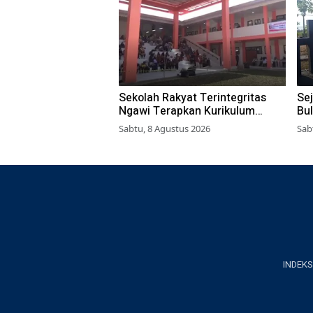
Sekolah Rakyat Terintegritas
Sej
Ngawi Terapkan Kurikulum
Bu
Berbasis Asrama
Ja
Sabtu, 8 Agustus 2026
Sab
INDEKS