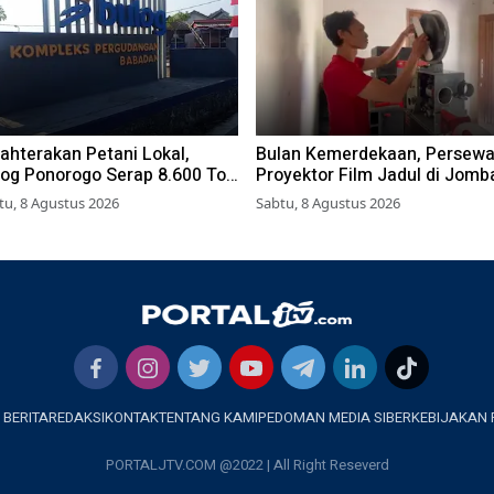
ahterakan Petani Lokal,
Bulan Kemerdekaan, Persew
log Ponorogo Serap 8.600 Ton
Proyektor Film Jadul di Jomb
gung
Meningkat
tu, 8 Agustus 2026
Sabtu, 8 Agustus 2026
 BERITA
REDAKSI
KONTAK
TENTANG KAMI
PEDOMAN MEDIA SIBER
KEBIJAKAN 
PORTALJTV.COM @2022 | All Right Reseverd