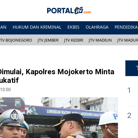
HAN
HUKUM DAN KRIMINAL
EKBIS
OLAHRAGA
PENDIDIK
JTV BOJONEGORO
JTV JEMBER
JTV KEDIRI
JTV MADIUN
JTV MADU
imulai, Kapolres Mojokerto Minta
ukatif
1
 10:00
2