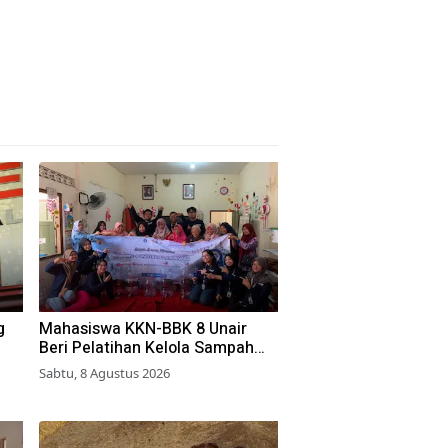
g
Mahasiswa KKN-BBK 8 Unair
Beri Pelatihan Kelola Sampah
Organik ke Warga Simokerto
Sabtu, 8 Agustus 2026
Surabaya