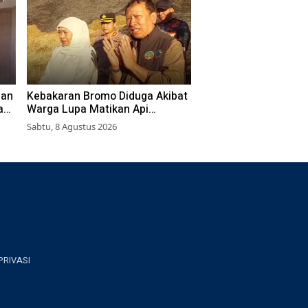
aan
Kebakaran Bromo Diduga Akibat
ang
Warga Lupa Matikan Api
Perapian di Jalur Tradisional
Sabtu, 8 Agustus 2026
PRIVASI