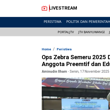
LIVESTREAM
PERISTIWA
POLITIK DAN PEMERINTA
PORTALJTV
JTV BANYUWANGI
Home
Peristiwa
Ops Zebra Semeru 2025 D
Anggota Preemtif dan Ed
Aminudin Ilham
-
Senin, 17 November 2025