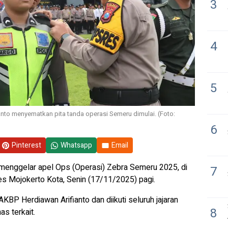
3
4
5
nto menyematkan pita tanda operasi Semeru dimulai. (Foto:
6
Pinterest
Whatsapp
Email
menggelar apel Ops (Operasi) Zebra Semeru 2025, di
7
s Mojokerto Kota, Senin (17/11/2025) pagi.
KBP Herdiawan Arifianto dan diikuti seluruh jajaran
8
s terkait.