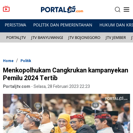
PERISTIWA
POLITIK DAN PEMERINTAHAN
HUKUM DAN KR
PORTALJTV
JTV BANYUWANGI
JTV BOJONEGORO
JTV JEMBER
Home
Politik
Menkopolhukam Cangkrukan kampanyekan
Pemilu 2024 Tertib
Portaljtv.com
-
Selasa, 28 Februari 2023 22:23