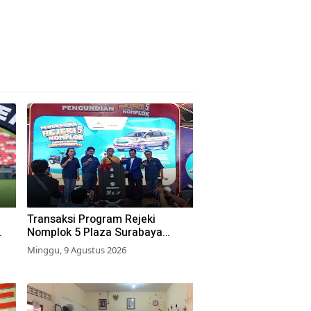
Transaksi Program Rejeki
Nomplok 5 Plaza Surabaya
Tembus Rp 8 Miliar, Naik 57,2
Minggu, 9 Agustus 2026
Persen dari Tahun Lalu