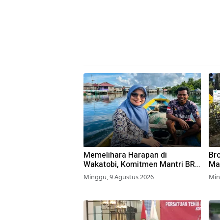
Memelihara Harapan di
Br
Wakatobi, Komitmen Mantri BRI
Ma
untuk Masyarakat Bahari
Wa
Minggu, 9 Agustus 2026
Min