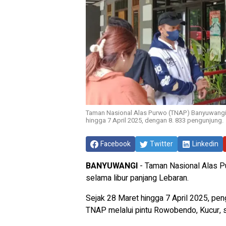
Taman Nasional Alas Purwo (TNAP) Banyuwangi m
hingga 7 April 2025, dengan 8. 833 pengunjung.
Facebook
Twitter
Linkedin
BANYUWANGI
- Taman Nasional Alas 
selama libur panjang Lebaran.
Sejak 28 Maret hingga 7 April 2025, p
TNAP melalui pintu Rowobendo, Kucur, s