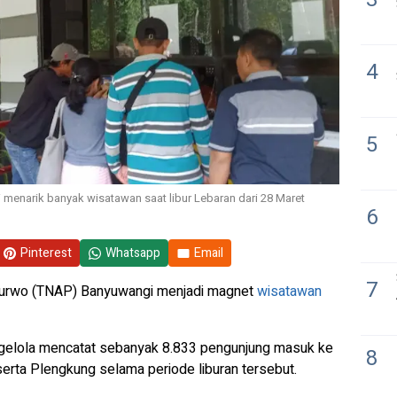
4
5
enarik banyak wisatawan saat libur Lebaran dari 28 Maret
6
Pinterest
Whatsapp
Email
7
Purwo (TNAP) Banyuwangi menjadi magnet
wisatawan
engelola mencatat sebanyak 8.833 pengunjung masuk ke
8
erta Plengkung selama periode liburan tersebut.