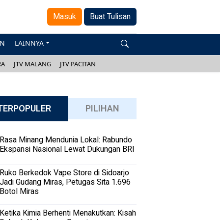
Masuk
Buat Tulisan
AN
LAINNYA
RA
JTV MALANG
JTV PACITAN
TERPOPULER
PILIHAN
Rasa Minang Mendunia Lokal: Rabundo
Ekspansi Nasional Lewat Dukungan BRI
Ruko Berkedok Vape Store di Sidoarjo
Jadi Gudang Miras, Petugas Sita 1.696
Botol Miras
Ketika Kimia Berhenti Menakutkan: Kisah