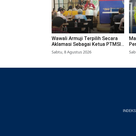
Wawali Armuji Terpilih Secara
Ma
Aklamasi Sebagai Ketua PTMSI
Pe
Kota Surabaya
Yo
Sabtu, 8 Agustus 2026
Sab
INDEKS