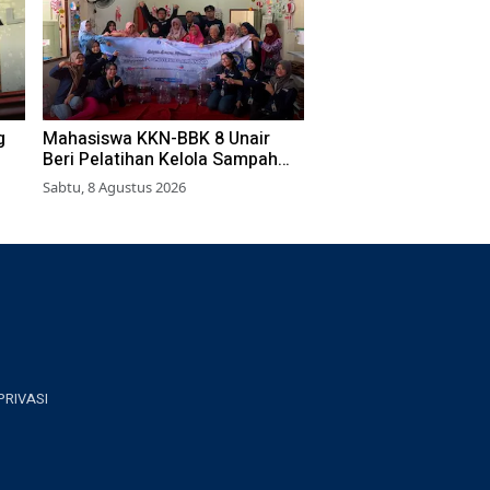
g
Mahasiswa KKN-BBK 8 Unair
Beri Pelatihan Kelola Sampah
Organik ke Warga Simokerto
Sabtu, 8 Agustus 2026
Surabaya
PRIVASI