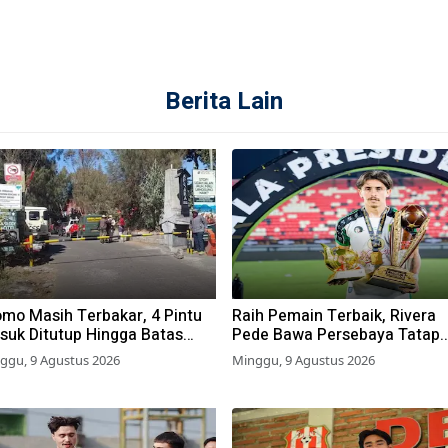
Berita Lain
omo Masih Terbakar, 4 Pintu
Raih Pemain Terbaik, Rivera
suk Ditutup Hingga Batas
Pede Bawa Persebaya Tatap
ktu Belum Ditentukan
Musim 2026-2027
ggu, 9 Agustus 2026
Minggu, 9 Agustus 2026