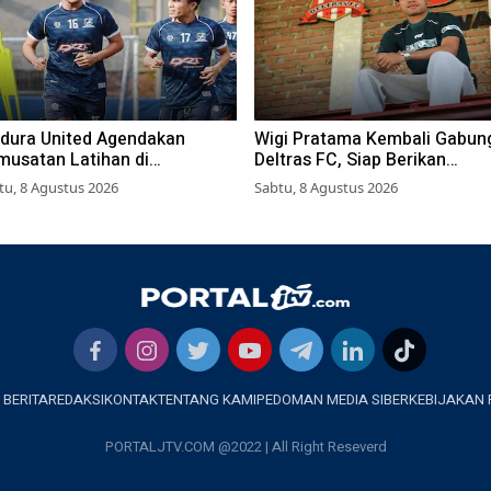
dura United Agendakan
Wigi Pratama Kembali Gabun
musatan Latihan di
Deltras FC, Siap Berikan
gyakarta
Performa Terbaik
tu, 8 Agustus 2026
Sabtu, 8 Agustus 2026
 BERITA
REDAKSI
KONTAK
TENTANG KAMI
PEDOMAN MEDIA SIBER
KEBIJAKAN 
PORTALJTV.COM @2022 | All Right Reseverd