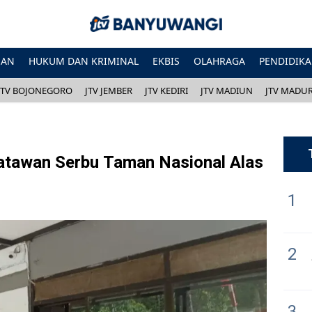
HAN
HUKUM DAN KRIMINAL
EKBIS
OLAHRAGA
PENDIDIK
JTV BOJONEGORO
JTV JEMBER
JTV KEDIRI
JTV MADIUN
JTV MADU
satawan Serbu Taman Nasional Alas
1
2
3