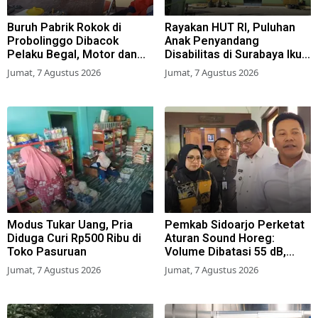
Buruh Pabrik Rokok di
Rayakan HUT RI, Puluhan
Probolinggo Dibacok
Anak Penyandang
Pelaku Begal, Motor dan
Disabilitas di Surabaya Ikuti
Tas Amblas
Beragam Lomba
Jumat, 7 Agustus 2026
Jumat, 7 Agustus 2026
Modus Tukar Uang, Pria
Pemkab Sidoarjo Perketat
Diduga Curi Rp500 Ribu di
Aturan Sound Horeg:
Toko Pasuruan
Volume Dibatasi 55 dB,
Wajib Kantongi Izin
Jumat, 7 Agustus 2026
Jumat, 7 Agustus 2026