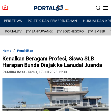
PERISTIWA
POLITIK DAN PEMERINTAHAN
HUKUM DAN KR
PORTALJTV
JTV BANYUWANGI
JTV BOJONEGORO
JTV JEMBER
Home
Pendidikan
Kenalkan Beragam Profesi, Siswa SLB
Harapan Bunda Diajak ke Lanudal Juanda
Rafelina Rosa
-
Kamis, 17 Juli 2025 12:30