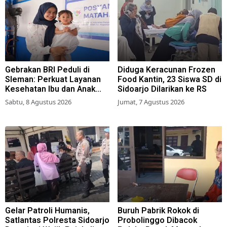
Gebrakan BRI Peduli di
Diduga Keracunan Frozen
Sleman: Perkuat Layanan
Food Kantin, 23 Siswa SD di
Kesehatan Ibu dan Anak
Sidoarjo Dilarikan ke RS
Lewat Program Desa
Sabtu, 8 Agustus 2026
Jumat, 7 Agustus 2026
Brilian 1000 HPK
Gelar Patroli Humanis,
Buruh Pabrik Rokok di
Satlantas Polresta Sidoarjo
Probolinggo Dibacok