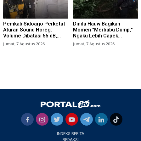
Pemkab Sidoarjo Perketat
Dinda Hauw Bagikan
Aturan Sound Horeg:
Momen "Merbabu Dump,"
Volume Dibatasi 55 dB,
Ngaku Lebih Capek
Wajib Kantongi Izin
Dibanding Gunung Sumbing
Jumat, 7 Agustus 2026
Jumat, 7 Agustus 2026
INDEKS BERITA
REDAKSI