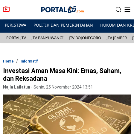
PERISTIWA
POLITIK DAN PEMERINTAHAN
HUKUM DAN KR
PORTALJTV
JTV BANYUWANGI
JTV BOJONEGORO
JTV JEMBER
Home
Informatif
Investasi Aman Masa Kini: Emas, Saham,
dan Reksadana
Najla Lailatun
-
Senin, 25 November 2024 13:51