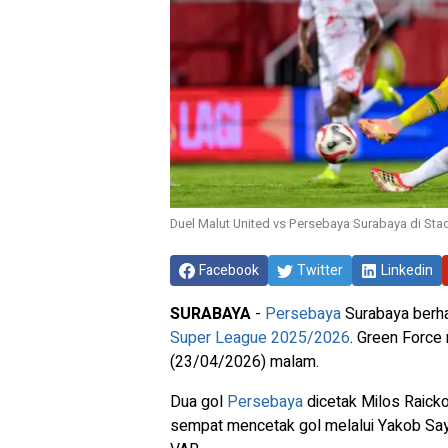
Duel Malut United vs Persebaya Surabaya di Stadi
Facebook
Twitter
Linkedin
SURABAYA
-
Persebaya
Surabaya berha
Super League 2025/2026
. Green Force
(23/04/2026) malam.
Dua gol
Persebaya
dicetak Milos Raickov
sempat mencetak gol melalui Yakob Sayur