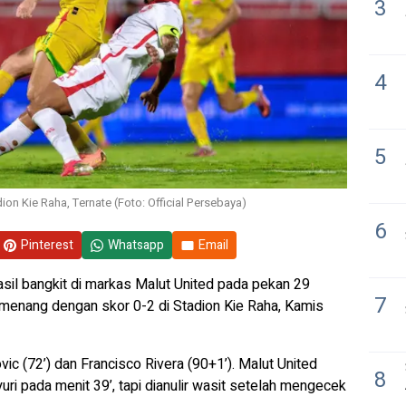
3
4
5
on Kie Raha, Ternate (Foto: Official Persebaya)
6
Pinterest
Whatsapp
Email
sil bangkit di markas Malut United pada pekan 29
7
 menang dengan skor 0-2 di Stadion Kie Raha, Kamis
ic (72’) dan Francisco Rivera (90+1’). Malut United
8
i pada menit 39’, tapi dianulir wasit setelah mengecek