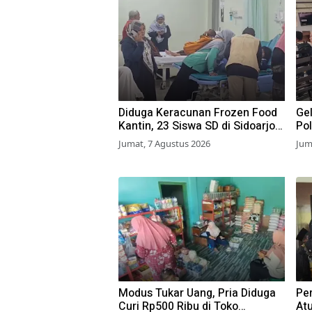
Diduga Keracunan Frozen Food
Gel
Kantin, 23 Siswa SD di Sidoarjo
Pol
Dilarikan ke RS
Waj
Jumat, 7 Agustus 2026
Jum
Modus Tukar Uang, Pria Diduga
Pe
Curi Rp500 Ribu di Toko
At