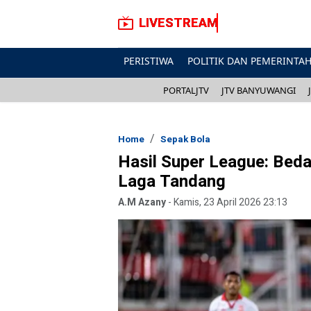
LIVESTREAM
PERISTIWA
POLITIK DAN PEMERINTA
PORTALJTV
JTV BANYUWANGI
Home
Sepak Bola
Hasil Super League: Beda
Laga Tandang
A.M Azany
-
Kamis, 23 April 2026 23:13