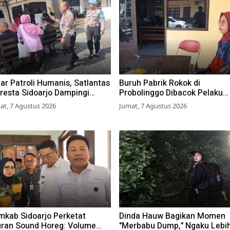
ar Patroli Humanis, Satlantas
Buruh Pabrik Rokok di
resta Sidoarjo Dampingi
Probolinggo Dibacok Pelaku
ib Pajak di Samsat
Begal, Motor dan Tas Amblas
at, 7 Agustus 2026
Jumat, 7 Agustus 2026
mkab Sidoarjo Perketat
Dinda Hauw Bagikan Momen
uran Sound Horeg: Volume
"Merbabu Dump," Ngaku Lebi