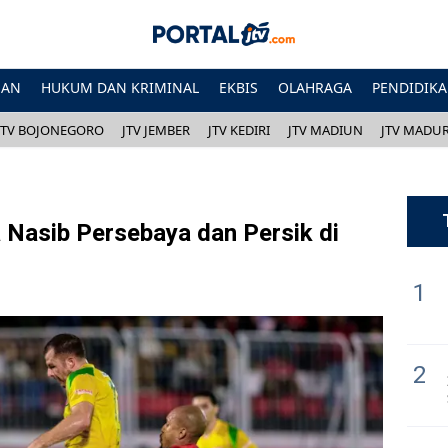
HAN
HUKUM DAN KRIMINAL
EKBIS
OLAHRAGA
PENDIDIK
JTV BOJONEGORO
JTV JEMBER
JTV KEDIRI
JTV MADIUN
JTV MADU
 Nasib Persebaya dan Persik di
1
2