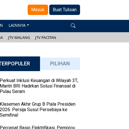
Masuk
Buat Tulisan
AN
LAINNYA
RA
JTV MALANG
JTV PACITAN
TERPOPULER
PILIHAN
Perkuat Inklusi Keuangan di Wilayah 3T,
Mantri BRI Hadirkan Solusi Finansial di
Pulau Seram
Klasemen Akhir Grup B Piala Presiden
2026: Persija Susul Persebaya ke
Semifinal
Percepat Rasio Elektrifikasi, Pemprov