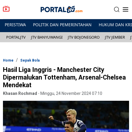
PERISTIWA
POLITIK DAN PEMERINTAHAN
HUKUM DAN KR
PORTALJTV
JTV BANYUWANGI
JTV BOJONEGORO
JTV JEMBER
Home
Sepak Bola
Hasil Liga Inggris - Manchester City
Dipermalukan Tottenham, Arsenal-Chelsea
Mendekat
Khasan Rochmad
-
Minggu, 24 November 2024 07:10