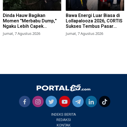
Dinda Hauw Bagikan
Bawa Energi Luar Biasa di
Momen "Merbabu Dump,"
Lollapalooza 2026, CORTIS
Ngaku Lebih Capek
Sukses Tembus Pasar
Dibanding Gunung Sumbing
Musik Global
Jumat, 7 Agustus 2026
Jumat, 7 Agustus 2026
INDEKS BERITA
REDAKSI
KONTAK