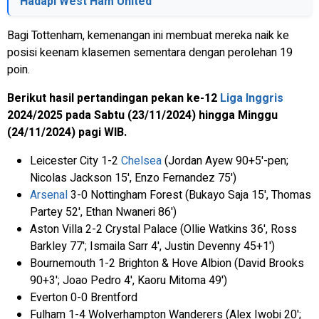
Hadapi West Ham United
Bagi Tottenham, kemenangan ini membuat mereka naik ke
posisi keenam klasemen sementara dengan perolehan 19
poin.
Berikut hasil pertandingan pekan ke-12
Liga Inggris
2024/2025 pada Sabtu (23/11/2024) hingga Minggu
(24/11/2024) pagi WIB.
Leicester City 1-2
Chelsea
(Jordan Ayew 90+5'-pen;
Nicolas Jackson 15', Enzo Fernandez 75')
Arsenal
3-0 Nottingham Forest (Bukayo Saja 15', Thomas
Partey 52', Ethan Nwaneri 86')
Aston Villa 2-2 Crystal Palace (Ollie Watkins 36', Ross
Barkley 77'; Ismaila Sarr 4', Justin Devenny 45+1')
Bournemouth 1-2 Brighton & Hove Albion (David Brooks
90+3'; Joao Pedro 4', Kaoru Mitoma 49')
Everton 0-0 Brentford
Fulham 1-4 Wolverhampton Wanderers (Alex Iwobi 20';