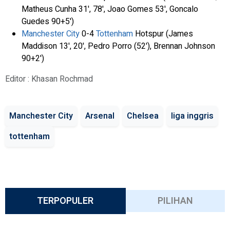
Matheus Cunha 31', 78', Joao Gomes 53', Goncalo
Guedes 90+5')
Manchester City
0-4
Tottenham
Hotspur (James
Maddison 13', 20', Pedro Porro (52'), Brennan Johnson
90+2')
Editor : Khasan Rochmad
Manchester City
Arsenal
Chelsea
liga inggris
tottenham
TERPOPULER
PILIHAN