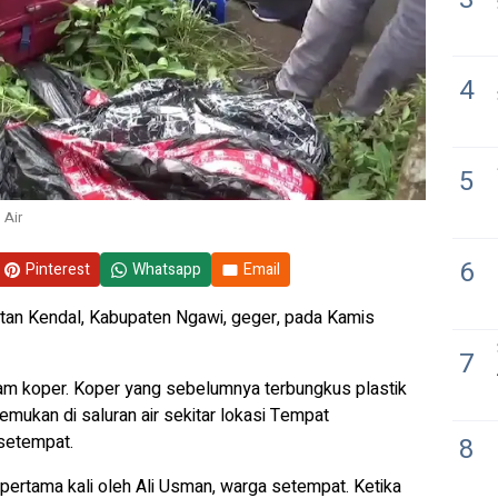
4
5
 Air
6
Pinterest
Whatsapp
Email
an Kendal, Kabupaten Ngawi, geger, pada Kamis
7
am koper. Koper yang sebelumnya terbungkus plastik
emukan di saluran air sekitar lokasi Tempat
setempat.
8
 pertama kali oleh Ali Usman, warga setempat. Ketika