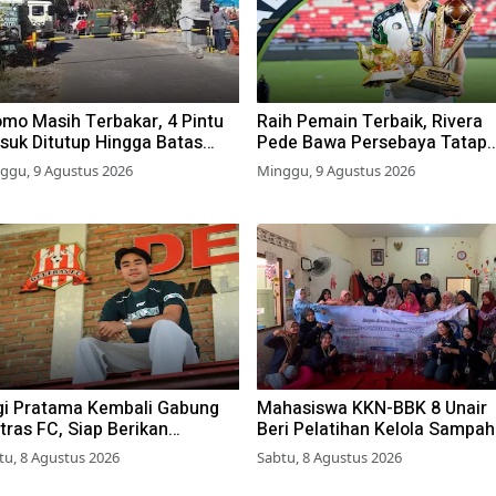
omo Masih Terbakar, 4 Pintu
Raih Pemain Terbaik, Rivera
suk Ditutup Hingga Batas
Pede Bawa Persebaya Tatap
ktu Belum Ditentukan
Musim 2026-2027
ggu, 9 Agustus 2026
Minggu, 9 Agustus 2026
gi Pratama Kembali Gabung
Mahasiswa KKN-BBK 8 Unair
tras FC, Siap Berikan
Beri Pelatihan Kelola Sampah
rforma Terbaik
Organik ke Warga Simokerto
tu, 8 Agustus 2026
Sabtu, 8 Agustus 2026
Surabaya