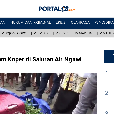
HAN
HUKUM DAN KRIMINAL
EKBIS
OLAHRAGA
PENDIDIK
JTV BOJONEGORO
JTV JEMBER
JTV KEDIRI
JTV MADIUN
JTV MADU
m Koper di Saluran Air Ngawi
1
2
3