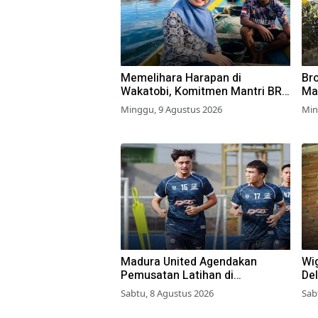
Memelihara Harapan di
Br
Wakatobi, Komitmen Mantri BRI
Ma
untuk Masyarakat Bahari
Wa
Minggu, 9 Agustus 2026
Min
Madura United Agendakan
Wi
Pemusatan Latihan di
Del
Yogyakarta
Pe
Sabtu, 8 Agustus 2026
Sab