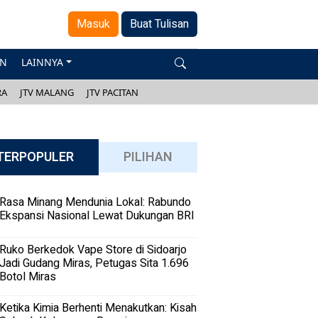
Masuk
Buat Tulisan
AN
LAINNYA
RA
JTV MALANG
JTV PACITAN
TERPOPULER
PILIHAN
Rasa Minang Mendunia Lokal: Rabundo
Ekspansi Nasional Lewat Dukungan BRI
Ruko Berkedok Vape Store di Sidoarjo
Jadi Gudang Miras, Petugas Sita 1.696
Botol Miras
Ketika Kimia Berhenti Menakutkan: Kisah