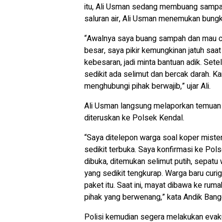
itu, Ali Usman sedang membuang sampah
saluran air, Ali Usman menemukan bung
“Awalnya saya buang sampah dan mau cuc
besar, saya pikir kemungkinan jatuh saat 
kebesaran, jadi minta bantuan adik. Set
sedikit ada selimut dan bercak darah. Ka
menghubungi pihak berwajib,” ujar Ali.
Ali Usman langsung melaporkan temua
diteruskan ke Polsek Kendal.
“Saya ditelepon warga soal koper mister
sedikit terbuka. Saya konfirmasi ke Pol
dibuka, ditemukan selimut putih, sepatu 
yang sedikit tengkurap. Warga baru curi
paket itu. Saat ini, mayat dibawa ke rumah
pihak yang berwenang,” kata Andik Ban
Polisi kemudian segera melakukan eva