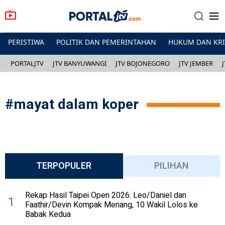
PERISTIWA
POLITIK DAN PEMERINTAHAN
HUKUM DAN KR
PORTALJTV
JTV BANYUWANGI
JTV BOJONEGORO
JTV JEMBER
#
mayat dalam koper
TERPOPULER
PILIHAN
Rekap Hasil Taipei Open 2026: Leo/Daniel dan
1
Faathir/Devin Kompak Menang, 10 Wakil Lolos ke
Babak Kedua