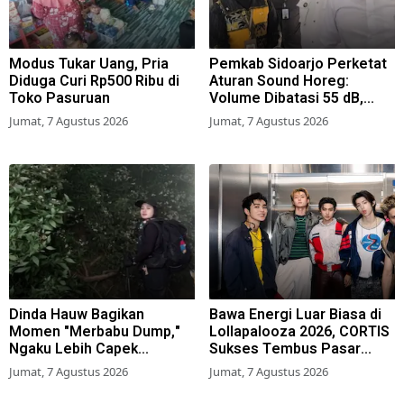
Modus Tukar Uang, Pria
Pemkab Sidoarjo Perketat
Diduga Curi Rp500 Ribu di
Aturan Sound Horeg:
Toko Pasuruan
Volume Dibatasi 55 dB,
Wajib Kantongi Izin
Jumat, 7 Agustus 2026
Jumat, 7 Agustus 2026
Dinda Hauw Bagikan
Bawa Energi Luar Biasa di
Momen "Merbabu Dump,"
Lollapalooza 2026, CORTIS
Ngaku Lebih Capek
Sukses Tembus Pasar
Dibanding Gunung Sumbing
Musik Global
Jumat, 7 Agustus 2026
Jumat, 7 Agustus 2026