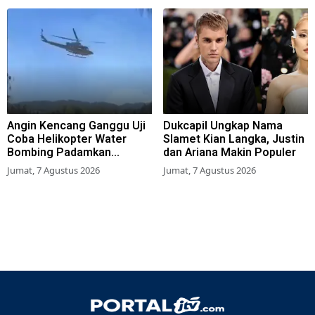
Angin Kencang Ganggu Uji
Dukcapil Ungkap Nama
Coba Helikopter Water
Slamet Kian Langka, Justin
Bombing Padamkan
dan Ariana Makin Populer
Kebakaran Bromo
Jumat, 7 Agustus 2026
Jumat, 7 Agustus 2026