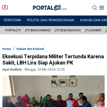
PERISTIWA
POLITIK DAN PEMERINTAHAN
HUKUM DAN KR
PORTALJTV
JTV BANYUWANGI
JTV BOJONEGORO
JTV JEMBER
Home
Hukum dan Kriminal
Eksekusi Terpidana Militer Tertunda Karena
Sakit, LBH Lira Siap Ajukan PK
Ayul Andhim
-
Minggu, 10 Mei 2026 15:30