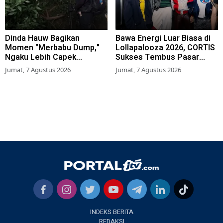
Dinda Hauw Bagikan
Bawa Energi Luar Biasa di
Momen "Merbabu Dump,"
Lollapalooza 2026, CORTIS
Ngaku Lebih Capek
Sukses Tembus Pasar
Dibanding Gunung Sumbing
Musik Global
Jumat, 7 Agustus 2026
Jumat, 7 Agustus 2026
INDEKS BERITA
REDAKSI