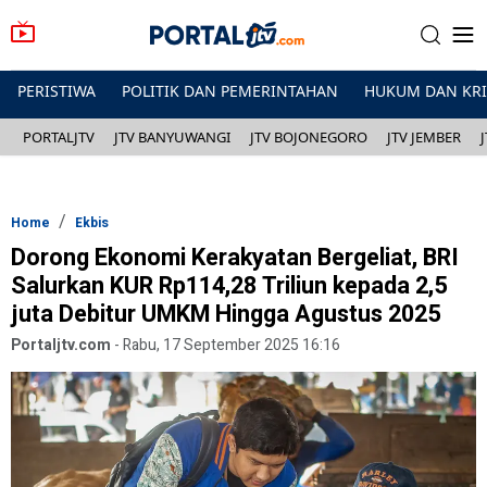
PERISTIWA
POLITIK DAN PEMERINTAHAN
HUKUM DAN KR
PORTALJTV
JTV BANYUWANGI
JTV BOJONEGORO
JTV JEMBER
Home
Ekbis
Dorong Ekonomi Kerakyatan Bergeliat, BRI
Salurkan KUR Rp114,28 Triliun kepada 2,5
juta Debitur UMKM Hingga Agustus 2025
Portaljtv.com
-
Rabu, 17 September 2025 16:16