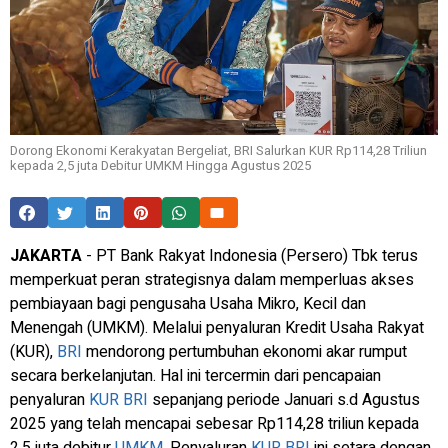
Dorong Ekonomi Kerakyatan Bergeliat, BRI Salurkan KUR Rp114,28 Triliun
kepada 2,5 juta Debitur UMKM Hingga Agustus 2025
JAKARTA
- PT Bank Rakyat Indonesia (Persero) Tbk terus
memperkuat peran strategisnya dalam memperluas akses
pembiayaan bagi pengusaha Usaha Mikro, Kecil dan
Menengah (UMKM). Melalui penyaluran Kredit Usaha Rakyat
(KUR),
BRI
mendorong pertumbuhan ekonomi akar rumput
secara berkelanjutan. Hal ini tercermin dari pencapaian
penyaluran
KUR
BRI
sepanjang periode Januari s.d Agustus
2025 yang telah mencapai sebesar Rp114,28 triliun kepada
2,5 juta debitur
UMKM
. Penyaluran
KUR
BRI
ini setara dengan