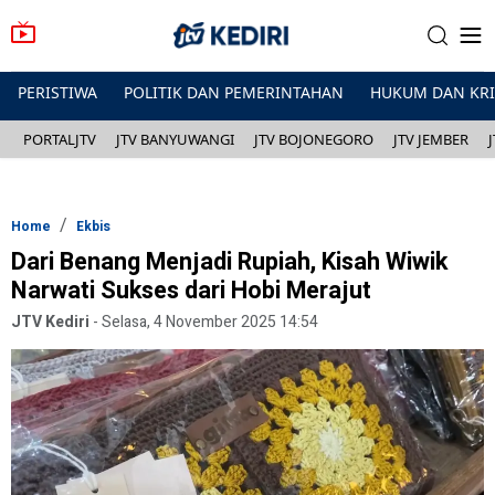
PERISTIWA
POLITIK DAN PEMERINTAHAN
HUKUM DAN KR
PORTALJTV
JTV BANYUWANGI
JTV BOJONEGORO
JTV JEMBER
Home
Ekbis
Dari Benang Menjadi Rupiah, Kisah Wiwik
Narwati Sukses dari Hobi Merajut
JTV Kediri
-
Selasa, 4 November 2025 14:54