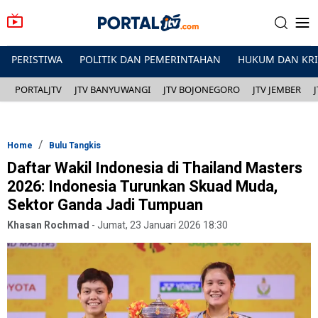
PERISTIWA
POLITIK DAN PEMERINTAHAN
HUKUM DAN KR
PORTALJTV
JTV BANYUWANGI
JTV BOJONEGORO
JTV JEMBER
Home
Bulu Tangkis
Daftar Wakil Indonesia di Thailand Masters
2026: Indonesia Turunkan Skuad Muda,
Sektor Ganda Jadi Tumpuan
Khasan Rochmad
-
Jumat, 23 Januari 2026 18:30