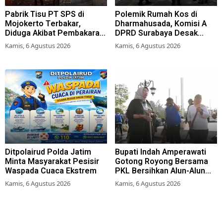
Pabrik Tisu PT SPS di
Polemik Rumah Kos di
Mojokerto Terbakar,
Dharmahusada, Komisi A
Diduga Akibat Pembakaran
DPRD Surabaya Desak
Lahan Tebu
Pemkot Terbitkan Perwali
Kamis, 6 Agustus 2026
Kamis, 6 Agustus 2026
Perda Hunian Layak
Ditpolairud Polda Jatim
Bupati Indah Amperawati
Minta Masyarakat Pesisir
Gotong Royong Bersama
Waspada Cuaca Ekstrem
PKL Bersihkan Alun-Alun
Lumajang
Kamis, 6 Agustus 2026
Kamis, 6 Agustus 2026