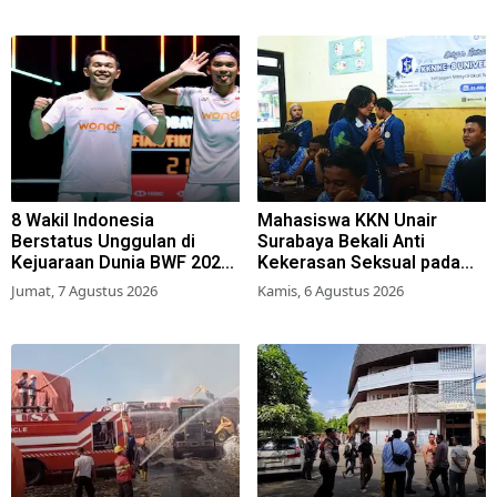
8 Wakil Indonesia
Mahasiswa KKN Unair
Berstatus Unggulan di
Surabaya Bekali Anti
Kejuaraan Dunia BWF 2026,
Kekerasan Seksual pada
Kans Juara Terbuka Lebar
Siswa SMK
Jumat, 7 Agustus 2026
Kamis, 6 Agustus 2026