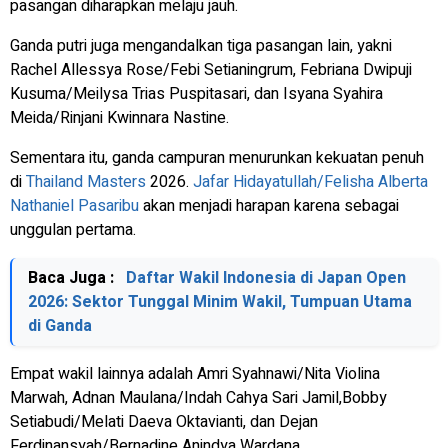
pasangan diharapkan melaju jauh.
Ganda putri juga mengandalkan tiga pasangan lain, yakni
Rachel Allessya Rose/Febi Setianingrum, Febriana Dwipuji
Kusuma/Meilysa Trias Puspitasari, dan Isyana Syahira
Meida/Rinjani Kwinnara Nastine.
Sementara itu, ganda campuran menurunkan kekuatan penuh
di
Thailand Masters
2026.
Jafar Hidayatullah/Felisha Alberta
Nathaniel Pasaribu
akan menjadi harapan karena sebagai
unggulan pertama.
Baca Juga :
Daftar Wakil Indonesia di Japan Open
2026: Sektor Tunggal Minim Wakil, Tumpuan Utama
di Ganda
Empat wakil lainnya adalah Amri Syahnawi/Nita Violina
Marwah, Adnan Maulana/Indah Cahya Sari Jamil,Bobby
Setiabudi/Melati Daeva Oktavianti, dan Dejan
Ferdinansyah/Bernadine Anindya Wardana.