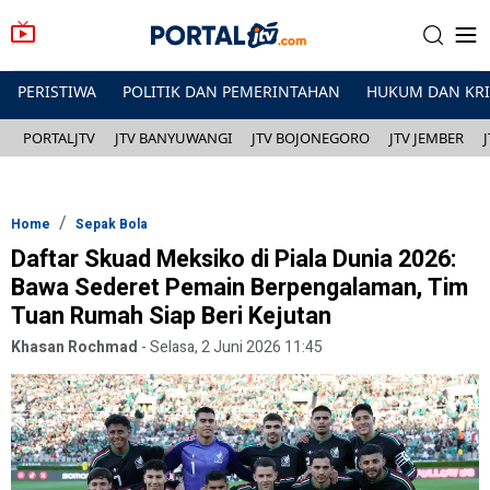
PERISTIWA
POLITIK DAN PEMERINTAHAN
HUKUM DAN KR
PORTALJTV
JTV BANYUWANGI
JTV BOJONEGORO
JTV JEMBER
Home
Sepak Bola
Daftar Skuad Meksiko di Piala Dunia 2026:
Bawa Sederet Pemain Berpengalaman, Tim
Tuan Rumah Siap Beri Kejutan
Khasan Rochmad
-
Selasa, 2 Juni 2026 11:45