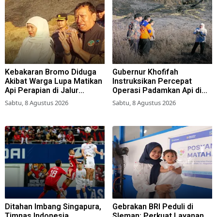
Kebakaran Bromo Diduga
Gubernur Khofifah
Akibat Warga Lupa Matikan
Instruksikan Percepat
Api Perapian di Jalur
Operasi Padamkan Api di
Tradisional
Wisata Bromo
Sabtu, 8 Agustus 2026
Sabtu, 8 Agustus 2026
Ditahan Imbang Singapura,
Gebrakan BRI Peduli di
Timnas Indonesia
Sleman: Perkuat Layanan