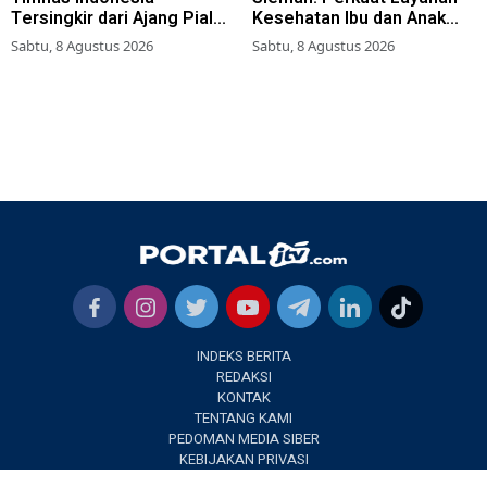
Tersingkir dari Ajang Piala
Kesehatan Ibu dan Anak
AFF 2026
Lewat Program Desa
Sabtu, 8 Agustus 2026
Sabtu, 8 Agustus 2026
Brilian 1000 HPK
INDEKS BERITA
REDAKSI
KONTAK
TENTANG KAMI
PEDOMAN MEDIA SIBER
KEBIJAKAN PRIVASI
✕