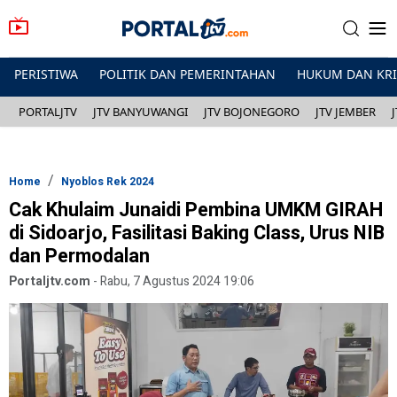
PERISTIWA
POLITIK DAN PEMERINTAHAN
HUKUM DAN KR
PORTALJTV
JTV BANYUWANGI
JTV BOJONEGORO
JTV JEMBER
Home
Nyoblos Rek 2024
Cak Khulaim Junaidi Pembina UMKM GIRAH
di Sidoarjo, Fasilitasi Baking Class, Urus NIB
dan Permodalan
Portaljtv.com
-
Rabu, 7 Agustus 2024 19:06