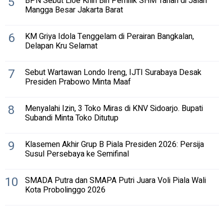
5
BPN Sebut Lioe Khin Bin Pemilik SHM Tanah di Jalan
Mangga Besar Jakarta Barat
6
KM Griya Idola Tenggelam di Perairan Bangkalan,
Delapan Kru Selamat
7
Sebut Wartawan Londo Ireng, IJTI Surabaya Desak
Presiden Prabowo Minta Maaf
8
Menyalahi Izin, 3 Toko Miras di KNV Sidoarjo. Bupati
Subandi Minta Toko Ditutup
9
Klasemen Akhir Grup B Piala Presiden 2026: Persija
Susul Persebaya ke Semifinal
10
SMADA Putra dan SMAPA Putri Juara Voli Piala Wali
Kota Probolinggo 2026