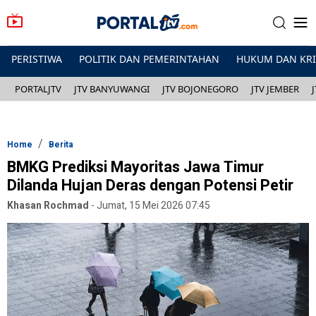
PERISTIWA
POLITIK DAN PEMERINTAHAN
HUKUM DAN KR
PORTALJTV
JTV BANYUWANGI
JTV BOJONEGORO
JTV JEMBER
Home
Berita
BMKG Prediksi Mayoritas Jawa Timur
Dilanda Hujan Deras dengan Potensi Petir
Khasan Rochmad
-
Jumat, 15 Mei 2026 07:45