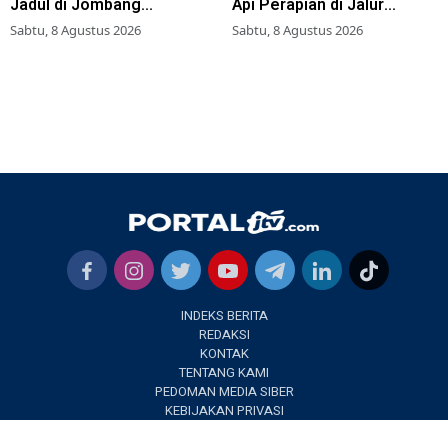
Jadul di Jombang
Api Perapian di Jalur
Meningkat
Tradisional
Sabtu, 8 Agustus 2026
Sabtu, 8 Agustus 2026
INDEKS BERITA
REDAKSI
KONTAK
TENTANG KAMI
PEDOMAN MEDIA SIBER
KEBIJAKAN PRIVASI
✕