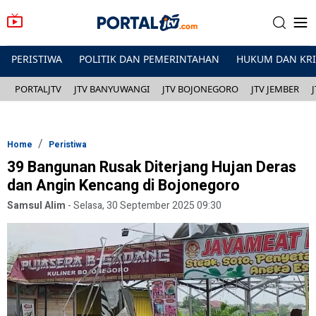
PERISTIWA
POLITIK DAN PEMERINTAHAN
HUKUM DAN KR
PORTALJTV
JTV BANYUWANGI
JTV BOJONEGORO
JTV JEMBER
Home
Peristiwa
39 Bangunan Rusak Diterjang Hujan Deras
dan Angin Kencang di Bojonegoro
Samsul Alim
-
Selasa, 30 September 2025 09:30