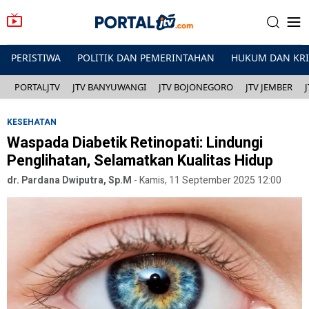
PERISTIWA
POLITIK DAN PEMERINTAHAN
HUKUM DAN KR
PORTALJTV
JTV BANYUWANGI
JTV BOJONEGORO
JTV JEMBER
KESEHATAN
Waspada Diabetik Retinopati: Lindungi
Penglihatan, Selamatkan Kualitas Hidup
dr. Pardana Dwiputra, Sp.M
-
Kamis, 11 September 2025 12:00