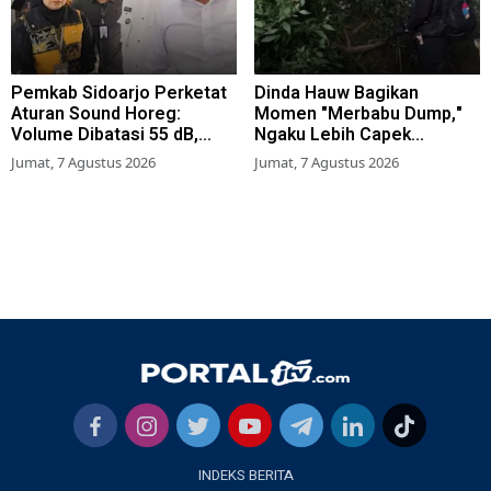
Pemkab Sidoarjo Perketat
Dinda Hauw Bagikan
Aturan Sound Horeg:
Momen "Merbabu Dump,"
Volume Dibatasi 55 dB,
Ngaku Lebih Capek
Wajib Kantongi Izin
Dibanding Gunung Sumbing
Jumat, 7 Agustus 2026
Jumat, 7 Agustus 2026
INDEKS BERITA