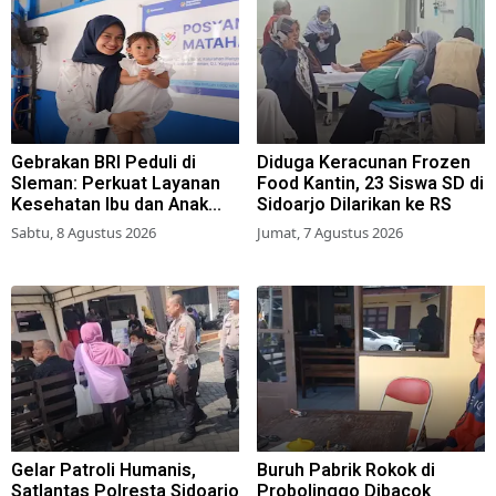
Gebrakan BRI Peduli di
Diduga Keracunan Frozen
Sleman: Perkuat Layanan
Food Kantin, 23 Siswa SD di
Kesehatan Ibu dan Anak
Sidoarjo Dilarikan ke RS
Lewat Program Desa
Sabtu, 8 Agustus 2026
Jumat, 7 Agustus 2026
Brilian 1000 HPK
Gelar Patroli Humanis,
Buruh Pabrik Rokok di
Satlantas Polresta Sidoarjo
Probolinggo Dibacok