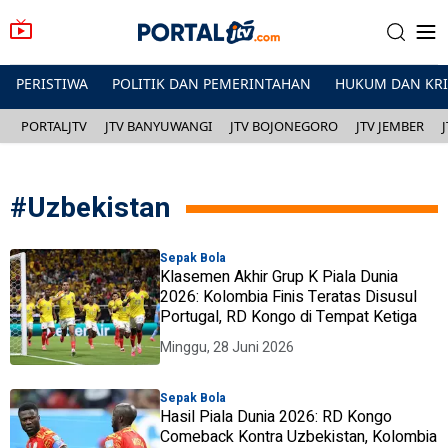
PERISTIWA
POLITIK DAN PEMERINTAHAN
HUKUM DAN KR
PORTALJTV
JTV BANYUWANGI
JTV BOJONEGORO
JTV JEMBER
#
Uzbekistan
Sepak Bola
Klasemen Akhir Grup K Piala Dunia
2026: Kolombia Finis Teratas Disusul
Portugal, RD Kongo di Tempat Ketiga
Minggu, 28 Juni 2026
Sepak Bola
Hasil Piala Dunia 2026: RD Kongo
Comeback Kontra Uzbekistan, Kolombia