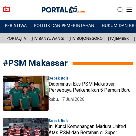
PERISTIWA
POLITIK DAN PEMERINTAHAN
HUKUM DAN KR
PORTALJTV
JTV BANYUWANGI
JTV BOJONEGORO
JTV JEMBER
#
PSM Makassar
Sepak Bola
Didominasi Eks PSM Makassar,
Persebaya Perkenalkan 5 Pemain Baru
Rabu, 17 Juni 2026
Sepak Bola
Ini Kunci Kemenangan Madura United
Atas PSM dan Bertahan di Super