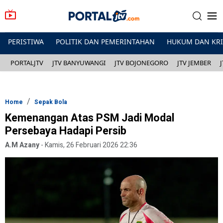
PERISTIWA
POLITIK DAN PEMERINTAHAN
HUKUM DAN KR
PORTALJTV
JTV BANYUWANGI
JTV BOJONEGORO
JTV JEMBER
Home
Sepak Bola
Kemenangan Atas PSM Jadi Modal
Persebaya Hadapi Persib
A.M Azany
-
Kamis, 26 Februari 2026 22:36