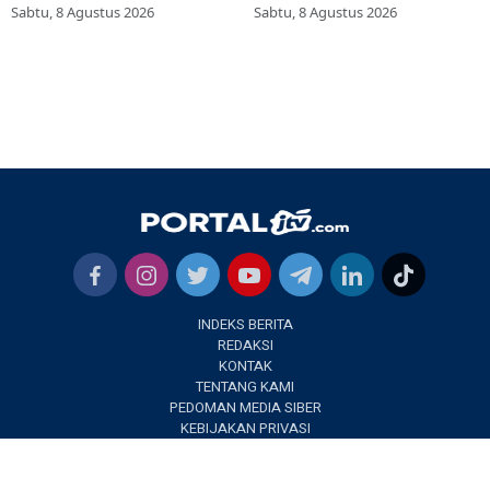
Meningkat
Tradisional
Sabtu, 8 Agustus 2026
Sabtu, 8 Agustus 2026
INDEKS BERITA
REDAKSI
KONTAK
TENTANG KAMI
PEDOMAN MEDIA SIBER
KEBIJAKAN PRIVASI
✕
PORTALJTV.COM @2022 | All Right Reseverd