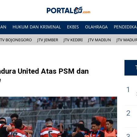
HAN
HUKUM DAN KRIMINAL
EKBIS
OLAHRAGA
PENDIDIK
JTV BOJONEGORO
JTV JEMBER
JTV KEDIRI
JTV MADIUN
JTV MADU
dura United Atas PSM dan
e
1
2
3