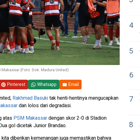
4
5
 Makassar (Foto: Dok. Madura United)
6
Pinterest
Whatsapp
Email
7
nited,
Rakhmad Basuki
tak henti-hentinya mengucapkan
akassar
dan lolos dari degradasi.
g atas
PSM Makassar
dengan skor 2-0 di Stadion
8
ua gol dicetak Junior Brandao.
ni kita diberikan kemenangan juga memastikan bahwa