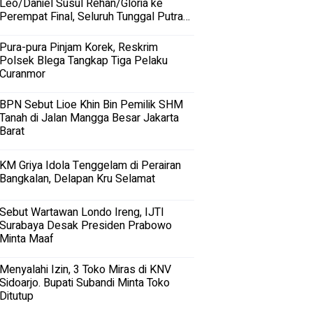
Leo/Daniel Susul Rehan/Gloria ke
Perempat Final, Seluruh Tunggal Putra
Terhenti
Pura-pura Pinjam Korek, Reskrim
Polsek Blega Tangkap Tiga Pelaku
Curanmor
BPN Sebut Lioe Khin Bin Pemilik SHM
Tanah di Jalan Mangga Besar Jakarta
Barat
KM Griya Idola Tenggelam di Perairan
Bangkalan, Delapan Kru Selamat
Sebut Wartawan Londo Ireng, IJTI
Surabaya Desak Presiden Prabowo
Minta Maaf
Menyalahi Izin, 3 Toko Miras di KNV
Sidoarjo. Bupati Subandi Minta Toko
Ditutup