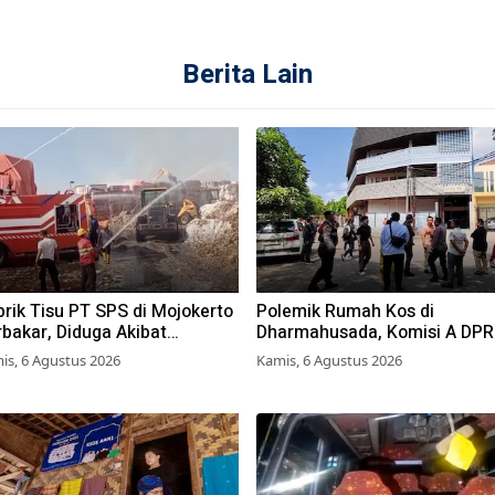
Berita Lain
rik Tisu PT SPS di Mojokerto
Polemik Rumah Kos di
bakar, Diduga Akibat
Dharmahusada, Komisi A DP
mbakaran Lahan Tebu
Surabaya Desak Pemkot
is, 6 Agustus 2026
Kamis, 6 Agustus 2026
Terbitkan Perwali Perda Huni
Layak