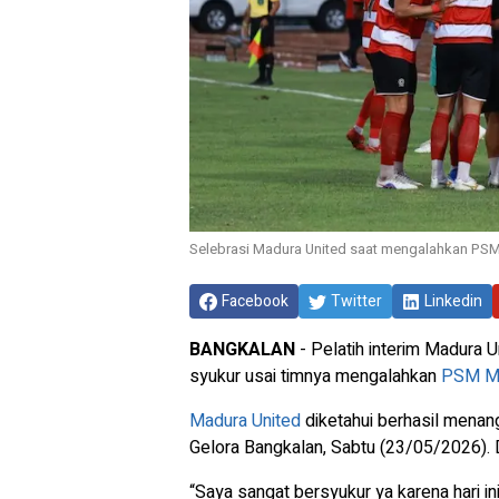
Selebrasi Madura United saat mengalahkan PSM
Facebook
Twitter
Linkedin
BANGKALAN
- Pelatih interim Madura U
syukur usai timnya mengalahkan
PSM M
Madura United
diketahui berhasil menan
Gelora Bangkalan, Sabtu (23/05/2026). D
“Saya sangat bersyukur ya karena hari i