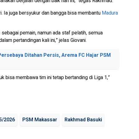
anakan berjalan dengan baik hari ini,” tegas Rakhmad.
i. Ia juga bersyukur dan bangga bisa membantu
Madura
i sebagai pemain, namun ada staf pelatih, semua
am pertandingan kali ini,” jelas Giovani.
 Persebaya Ditahan Persis, Arema FC Hajar PSM
k bisa membawa tim ini tetap bertanding di Liga 1,”
5/2026
PSM Makassar
Rakhmad Basuki