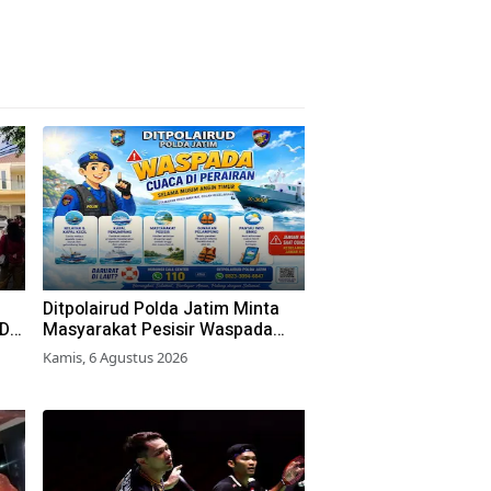
Ditpolairud Polda Jatim Minta
RD
Masyarakat Pesisir Waspada
Cuaca Ekstrem
Kamis, 6 Agustus 2026
an