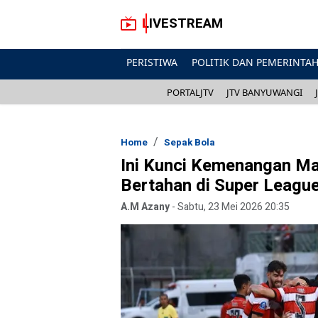
LIVESTREAM
PERISTIWA
POLITIK DAN PEMERINTA
PORTALJTV
JTV BANYUWANGI
Home
Sepak Bola
Ini Kunci Kemenangan Ma
Bertahan di Super Leagu
A.M Azany
-
Sabtu, 23 Mei 2026 20:35