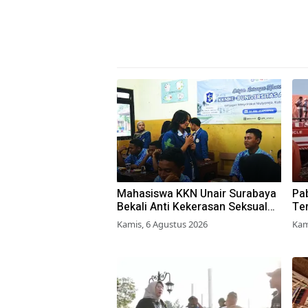
Mahasiswa KKN Unair Surabaya
Pab
Bekali Anti Kekerasan Seksual
Ter
pada Siswa SMK
Pe
Kamis, 6 Agustus 2026
Kam