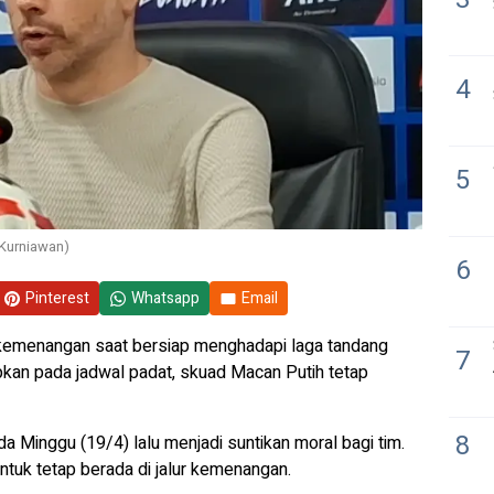
4
5
y Kurniawan)
6
Pinterest
Whatsapp
Email
menangan saat bersiap menghadapi laga tandang
7
pkan pada jadwal padat, skuad Macan Putih tetap
8
 Minggu (19/4) lalu menjadi suntikan moral bagi tim.
ntuk tetap berada di jalur kemenangan.