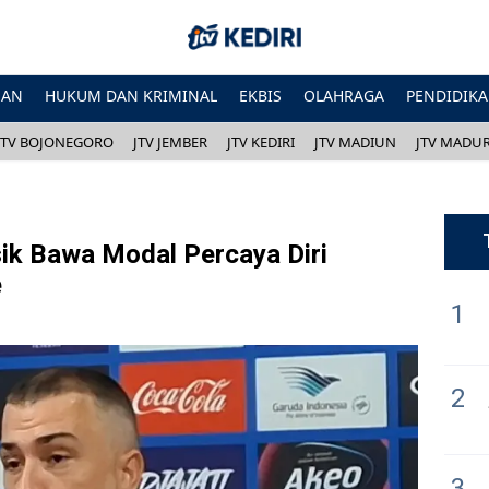
HAN
HUKUM DAN KRIMINAL
EKBIS
OLAHRAGA
PENDIDIK
JTV BOJONEGORO
JTV JEMBER
JTV KEDIRI
JTV MADIUN
JTV MADU
ik Bawa Modal Percaya Diri
e
1
2
3