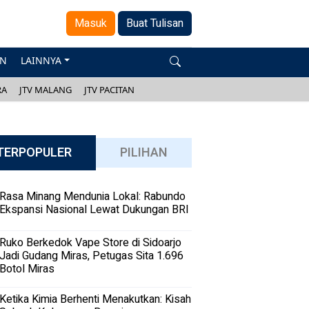
Masuk
Buat Tulisan
AN
LAINNYA
RA
JTV MALANG
JTV PACITAN
TERPOPULER
PILIHAN
Rasa Minang Mendunia Lokal: Rabundo
Ekspansi Nasional Lewat Dukungan BRI
Ruko Berkedok Vape Store di Sidoarjo
Jadi Gudang Miras, Petugas Sita 1.696
Botol Miras
Ketika Kimia Berhenti Menakutkan: Kisah