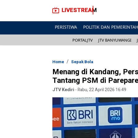
LIVESTREAM
PERISTIWA
POLITIK DAN PEMERINTA
PORTALJTV
JTV BANYUWANGI
Home
Sepak Bola
Menang di Kandang, Pers
Tantang PSM di Parepar
JTV Kediri
-
Rabu, 22 April 2026 16:49