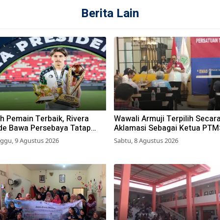
Berita Lain
h Pemain Terbaik, Rivera
Wawali Armuji Terpilih Secar
de Bawa Persebaya Tatap
Aklamasi Sebagai Ketua PTM
sim 2026-2027
Kota Surabaya
ggu, 9 Agustus 2026
Sabtu, 8 Agustus 2026