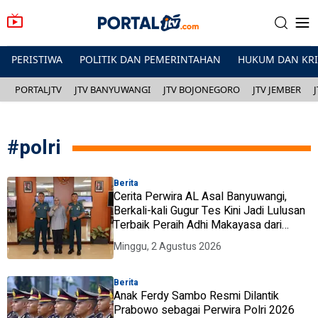
PERISTIWA
POLITIK DAN PEMERINTAHAN
HUKUM DAN KR
PORTALJTV
JTV BANYUWANGI
JTV BOJONEGORO
JTV JEMBER
#
polri
Berita
Cerita Perwira AL Asal Banyuwangi,
Berkali-kali Gugur Tes Kini Jadi Lulusan
Terbaik Peraih Adhi Makayasa dari
Presiden
Minggu, 2 Agustus 2026
Berita
Anak Ferdy Sambo Resmi Dilantik
Prabowo sebagai Perwira Polri 2026