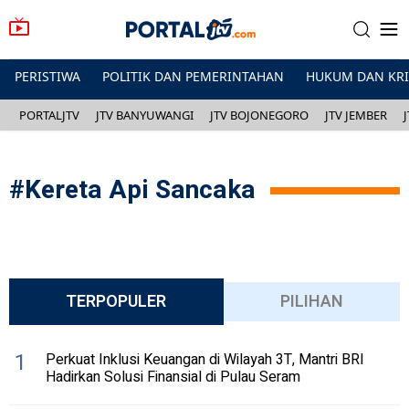
PERISTIWA
POLITIK DAN PEMERINTAHAN
HUKUM DAN KR
PORTALJTV
JTV BANYUWANGI
JTV BOJONEGORO
JTV JEMBER
#
Kereta Api Sancaka
TERPOPULER
PILIHAN
1
Perkuat Inklusi Keuangan di Wilayah 3T, Mantri BRI
Hadirkan Solusi Finansial di Pulau Seram