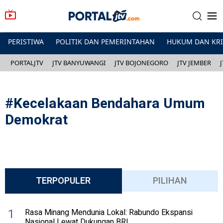
PERISTIWA
POLITIK DAN PEMERINTAHAN
HUKUM DAN KR
PORTALJTV
JTV BANYUWANGI
JTV BOJONEGORO
JTV JEMBER
#
Kecelakaan Bendahara Umum
Demokrat
TERPOPULER
PILIHAN
1
Rasa Minang Mendunia Lokal: Rabundo Ekspansi
Nasional Lewat Dukungan BRI