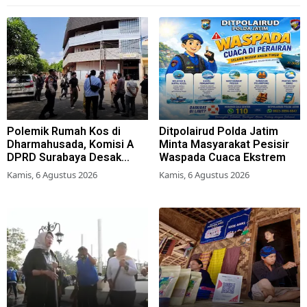
Polemik Rumah Kos di
Ditpolairud Polda Jatim
Dharmahusada, Komisi A
Minta Masyarakat Pesisir
DPRD Surabaya Desak
Waspada Cuaca Ekstrem
Pemkot Terbitkan Perwali
Kamis, 6 Agustus 2026
Kamis, 6 Agustus 2026
Perda Hunian Layak