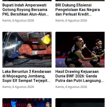
Bupati Indah Amperawati
BRI Dukung Efisiensi
Gotong Royong Bersama
Pengelolaan Kas Negara
PKL Bersihkan Alun-Alun
dan Perkuat Kredit
Lumajang
Berkualitas demi Dongkrak
Kamis, 6 Agustus 2026
Kamis, 6 Agustus 2026
Sektor Riil
Laka Beruntun 3 Kendaraan
Hasil Drawing Kejuaraan
di Mojoagung Jombang,
Dunia BWF 2026: Ganda
Sopir Elf Sempat Terjepit
Putra dan Putri Langsung
Kemudi
Lolos Babak Kedua, 6 Wakil
Kamis, 6 Agustus 2026
Kamis, 6 Agustus 2026
Bertarung dari Awal