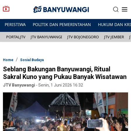
PERISTIWA
POLITIK DAN PEMERINTAHAN
HUKUM DAN KR
PORTALJTV
JTV BANYUWANGI
JTV BOJONEGORO
JTV JEMBER
Home
Sosial Budaya
Seblang Bakungan Banyuwangi, Ritual
Sakral Kuno yang Pukau Banyak Wisatawan
JTV Banyuwangi
-
Senin, 1 Juni 2026 16:32