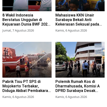
8 Wakil Indonesia
Mahasiswa KKN Unair
Berstatus Unggulan di
Surabaya Bekali Anti
Kejuaraan Dunia BWF 2026,
Kekerasan Seksual pada
Kans Juara Terbuka Lebar
Siswa SMK
Jumat, 7 Agustus 2026
Kamis, 6 Agustus 2026
Pabrik Tisu PT SPS di
Polemik Rumah Kos di
Mojokerto Terbakar,
Dharmahusada, Komisi A
Diduga Akibat Pembakaran
DPRD Surabaya Desak
Lahan Tebu
Pemkot Terbitkan Perwali
Kamis, 6 Agustus 2026
Kamis, 6 Agustus 2026
Perda Hunian Layak