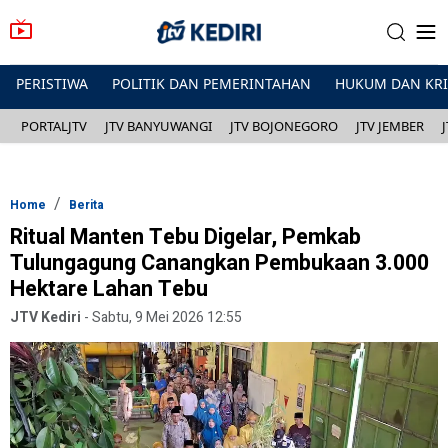
PERISTIWA
POLITIK DAN PEMERINTAHAN
HUKUM DAN KR
PORTALJTV
JTV BANYUWANGI
JTV BOJONEGORO
JTV JEMBER
Home
Berita
Ritual Manten Tebu Digelar, Pemkab
Tulungagung Canangkan Pembukaan 3.000
Hektare Lahan Tebu
JTV Kediri
-
Sabtu, 9 Mei 2026 12:55