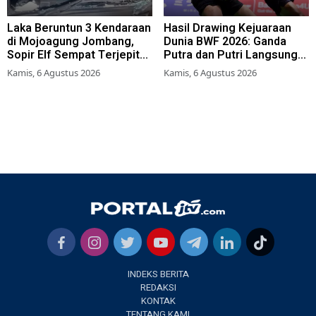
Laka Beruntun 3 Kendaraan
Hasil Drawing Kejuaraan
di Mojoagung Jombang,
Dunia BWF 2026: Ganda
Sopir Elf Sempat Terjepit
Putra dan Putri Langsung
Kemudi
Lolos Babak Kedua, 6 Wakil
Kamis, 6 Agustus 2026
Kamis, 6 Agustus 2026
Bertarung dari Awal
INDEKS BERITA
REDAKSI
KONTAK
TENTANG KAMI