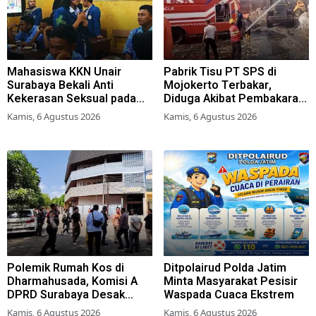
Mahasiswa KKN Unair
Pabrik Tisu PT SPS di
Surabaya Bekali Anti
Mojokerto Terbakar,
Kekerasan Seksual pada
Diduga Akibat Pembakaran
Siswa SMK
Lahan Tebu
Kamis, 6 Agustus 2026
Kamis, 6 Agustus 2026
Polemik Rumah Kos di
Ditpolairud Polda Jatim
Dharmahusada, Komisi A
Minta Masyarakat Pesisir
DPRD Surabaya Desak
Waspada Cuaca Ekstrem
Pemkot Terbitkan Perwali
Kamis, 6 Agustus 2026
Kamis, 6 Agustus 2026