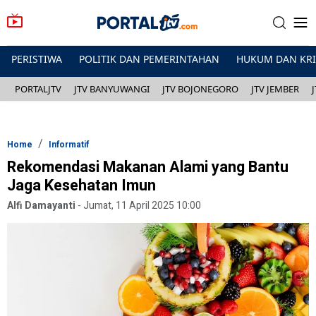
PERISTIWA
POLITIK DAN PEMERINTAHAN
HUKUM DAN KR
PORTALJTV
JTV BANYUWANGI
JTV BOJONEGORO
JTV JEMBER
Home
Informatif
Rekomendasi Makanan Alami yang Bantu
Jaga Kesehatan Imun
Alfi Damayanti
-
Jumat, 11 April 2025 10:00