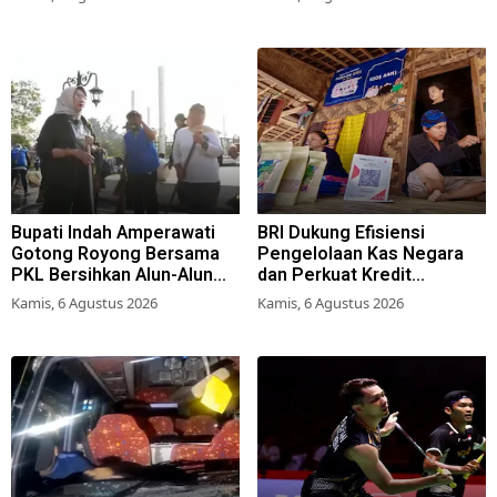
Perda Hunian Layak
Bupati Indah Amperawati
BRI Dukung Efisiensi
Gotong Royong Bersama
Pengelolaan Kas Negara
PKL Bersihkan Alun-Alun
dan Perkuat Kredit
Lumajang
Berkualitas demi Dongkrak
Kamis, 6 Agustus 2026
Kamis, 6 Agustus 2026
Sektor Riil