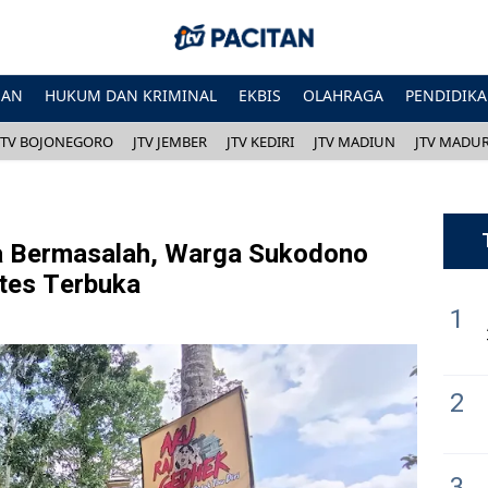
HAN
HUKUM DAN KRIMINAL
EKBIS
OLAHRAGA
PENDIDIK
JTV BOJONEGORO
JTV JEMBER
JTV KEDIRI
JTV MADIUN
JTV MADU
 Bermasalah, Warga Sukodono
tes Terbuka
1
2
3