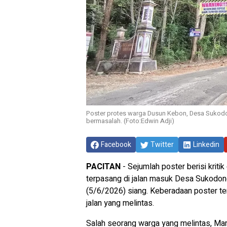
Poster protes warga Dusun Kebon, Desa Sukod
bermasalah. (Foto:Edwin Adji)
Facebook
Twitter
Linkedin
PACITAN
- Sejumlah poster berisi kriti
terpasang di jalan masuk Desa Sukodo
(5/6/2026) siang. Keberadaan poster t
jalan yang melintas.
Salah seorang warga yang melintas, Mar