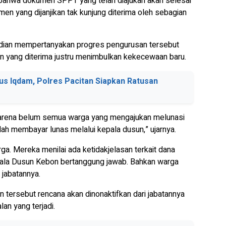
bahwa dokumen SPPT yang telah diajukan akan selesai
en yang dijanjikan tak kunjung diterima oleh sebagian
udian mempertanyakan progres pengurusan tersebut
 yang diterima justru menimbulkan kekecewaan baru.
s Iqdam, Polres Pacitan Siapkan Ratusan
karena belum semua warga yang mengajukan melunasi
h membayar lunas melalui kepala dusun,” ujarnya.
a. Mereka menilai ada ketidakjelasan terkait dana
pala Dusun Kebon bertanggung jawab. Bahkan warga
jabatannya.
n tersebut rencana akan dinonaktifkan dari jabatannya
n yang terjadi.