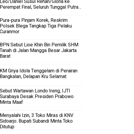
Leo/Daniel Susul Rehan/Gloria ke
Perempat Final, Seluruh Tunggal Putra
Terhenti
Pura-pura Pinjam Korek, Reskrim
Polsek Blega Tangkap Tiga Pelaku
Curanmor
BPN Sebut Lioe Khin Bin Pemilik SHM
Tanah di Jalan Mangga Besar Jakarta
Barat
KM Griya Idola Tenggelam di Perairan
Bangkalan, Delapan Kru Selamat
Sebut Wartawan Londo Ireng, IJTI
Surabaya Desak Presiden Prabowo
Minta Maaf
Menyalahi Izin, 3 Toko Miras di KNV
Sidoarjo. Bupati Subandi Minta Toko
Ditutup