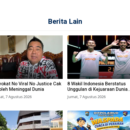
Berita Lain
okat No Viral No Justice Cak
8 Wakil Indonesia Berstatus
oleh Meninggal Dunia
Unggulan di Kejuaraan Dunia
BWF 2026, Kans Juara Terbu
at, 7 Agustus 2026
Jumat, 7 Agustus 2026
Lebar