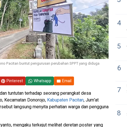
4
5
ono Pacitan buntut pengurusan perubahan SPPT yang diduga
6
Pinterest
Whatsapp
Email
7
k dan tuntutan terhadap seorang perangkat desa
no, Kecamatan Donorojo,
Kabupaten Pacitan
, Jum'at
ersebut langsung menyita perhatian warga dan pengguna
8
yanto, mengaku terkejut melihat deretan poster yang