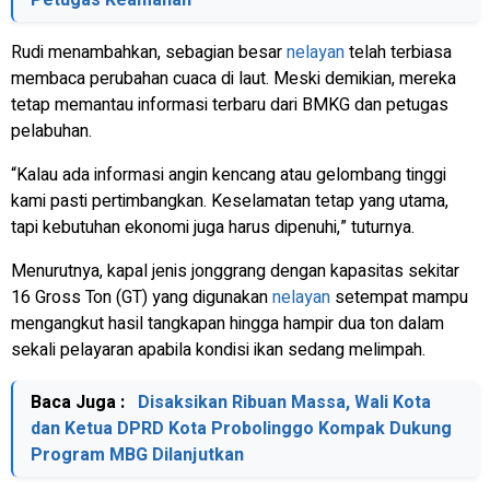
Petugas Keamanan
Rudi menambahkan, sebagian besar
nelayan
telah terbiasa
membaca perubahan cuaca di laut. Meski demikian, mereka
tetap memantau informasi terbaru dari BMKG dan petugas
pelabuhan.
“Kalau ada informasi angin kencang atau gelombang tinggi
kami pasti pertimbangkan. Keselamatan tetap yang utama,
tapi kebutuhan ekonomi juga harus dipenuhi,” tuturnya.
Menurutnya, kapal jenis jonggrang dengan kapasitas sekitar
16 Gross Ton (GT) yang digunakan
nelayan
setempat mampu
mengangkut hasil tangkapan hingga hampir dua ton dalam
sekali pelayaran apabila kondisi ikan sedang melimpah.
Baca Juga :
Disaksikan Ribuan Massa, Wali Kota
dan Ketua DPRD Kota Probolinggo Kompak Dukung
Program MBG Dilanjutkan