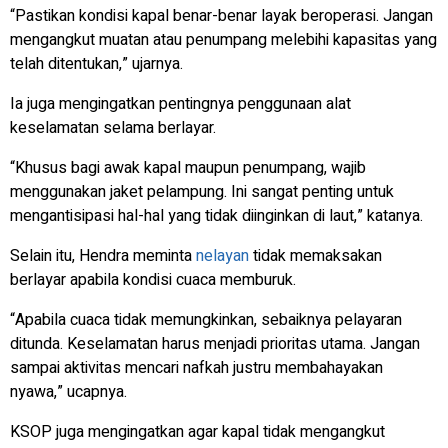
“Pastikan kondisi kapal benar-benar layak beroperasi. Jangan
mengangkut muatan atau penumpang melebihi kapasitas yang
telah ditentukan,” ujarnya.
Ia juga mengingatkan pentingnya penggunaan alat
keselamatan selama berlayar.
“Khusus bagi awak kapal maupun penumpang, wajib
menggunakan jaket pelampung. Ini sangat penting untuk
mengantisipasi hal-hal yang tidak diinginkan di laut,” katanya.
Selain itu, Hendra meminta
nelayan
tidak memaksakan
berlayar apabila kondisi cuaca memburuk.
“Apabila cuaca tidak memungkinkan, sebaiknya pelayaran
ditunda. Keselamatan harus menjadi prioritas utama. Jangan
sampai aktivitas mencari nafkah justru membahayakan
nyawa,” ucapnya.
KSOP juga mengingatkan agar kapal tidak mengangkut