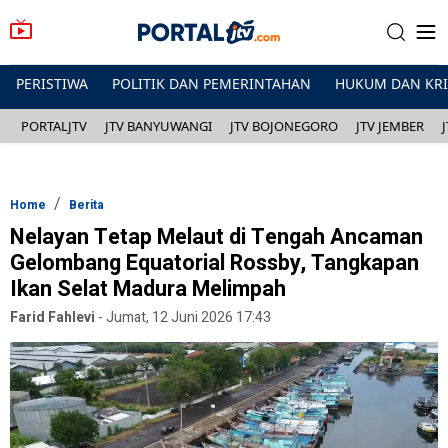
PERISTIWA
POLITIK DAN PEMERINTAHAN
HUKUM DAN KR
PORTALJTV
JTV BANYUWANGI
JTV BOJONEGORO
JTV JEMBER
Home
Berita
Nelayan Tetap Melaut di Tengah Ancaman
Gelombang Equatorial Rossby, Tangkapan
Ikan Selat Madura Melimpah
Farid Fahlevi
-
Jumat, 12 Juni 2026 17:43