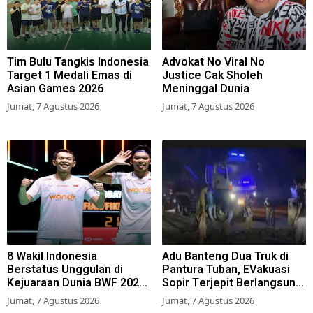
Tim Bulu Tangkis Indonesia
Advokat No Viral No
Target 1 Medali Emas di
Justice Cak Sholeh
Asian Games 2026
Meninggal Dunia
Jumat, 7 Agustus 2026
Jumat, 7 Agustus 2026
8 Wakil Indonesia
Adu Banteng Dua Truk di
Berstatus Unggulan di
Pantura Tuban, EVakuasi
Kejuaraan Dunia BWF 2026,
Sopir Terjepit Berlangsung
Kans Juara Terbuka Lebar
Dramatis
Jumat, 7 Agustus 2026
Jumat, 7 Agustus 2026