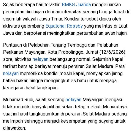
Sejak beberapa hari terakhir,
BMKG Juanda
mengeluarkan
peringatan dini hujan dengan intensitas sedang hingga lebat di
sejumlah wilayah Jawa Timur. Kondisi tersebut dipicu oleh
aktivitas gelombang
Equatorial Rossby
yang melintas di Laut
Jawa dan berpotensi meningkatkan pertumbuhan awan hujan.
Pantauan di Pelabuhan Tanjung Tembaga dan Pelabuhan
Perikanan Mayangan, Kota Probolinggo, Jumat (12/6/2026)
sore, aktivitas
nelayan
berlangsung normal. Sejumlah kapal
terlihat bersiap berlayar menuju perairan Selat Madura. Para
nelayan
memeriksa kondisi mesin kapal, menyiapkan jaring,
bahan bakar, hingga mengangkut es batu untuk menjaga
kesegaran hasil tangkapan.
Muhamad Rudi, salah seorang
nelayan
Mayangan mengaku
tidak memiliki banyak pilihan selain tetap melaut. Menurutnya,
saat ini hasil tangkapan ikan di perairan Selat Madura sedang
melimpah sehingga menjadi kesempatan yang sayang untuk
dilewatkan.