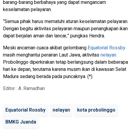
barang-barang berbahaya yang dapat mengancam
keselamatan pelayaran.
“Semua pihak harus mematuhi aturan keselamatan pelayaran.
Dengan begitu aktivitas pelayaran maupun penangkapan ikan
dapat berjalan aman dan lancar,” pungkas Hendra.
Meski ancaman cuaca akibat gelombang
Equatorial Rossby
masih menghantui perairan Laut Jawa, aktivitas
nelayan
Probolinggo diperkirakan tetap berlangsung dalam beberapa
hari ke depan, terutama karena musim ikan di kawasan Selat
Madura sedang berada pada puncaknya. (*)
Editor : A. Ramadhan
Equatorial Rossby
nelayan
kota probolinggo
BMKG Juanda