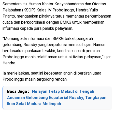
Sementara itu, Humas Kantor Kesyahbandaran dan Otoritas
Pelabuhan (KSOP) Kelas IV Probolinggo, Hendra Yulis
Prianto, mengatakan pihaknya terus memantau perkembangan
cuaca dan berkoordinasi dengan BMKG untuk memberikan
informasi kepada para pelaku pelayaran.
“Memang ada informasi dari BMKG terkait pengaruh
gelombang Rossby yang berpotensi memicu hujan. Namun
berdasarkan pantauan terakhir, kondisi cuaca di perairan
Probolinggo masih relatif aman untuk aktivitas pelayaran,” ujar
Hendra.
Ia menjelaskan, saat ini kecepatan angin di perairan utara
Probolinggo masih tergolong rendah.
Baca Juga :
Nelayan Tetap Melaut di Tengah
Ancaman Gelombang Equatorial Rossby, Tangkapan
Ikan Selat Madura Melimpah