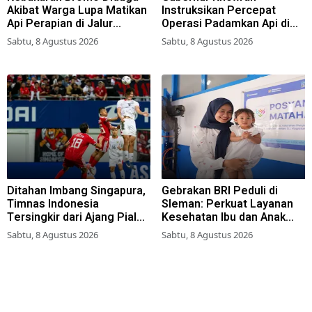
Akibat Warga Lupa Matikan
Instruksikan Percepat
Api Perapian di Jalur
Operasi Padamkan Api di
Tradisional
Wisata Bromo
Sabtu, 8 Agustus 2026
Sabtu, 8 Agustus 2026
Ditahan Imbang Singapura,
Gebrakan BRI Peduli di
Timnas Indonesia
Sleman: Perkuat Layanan
Tersingkir dari Ajang Piala
Kesehatan Ibu dan Anak
AFF 2026
Lewat Program Desa
Sabtu, 8 Agustus 2026
Sabtu, 8 Agustus 2026
Brilian 1000 HPK