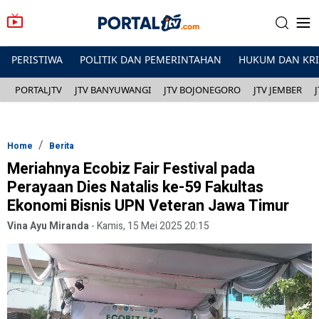
PERISTIWA
POLITIK DAN PEMERINTAHAN
HUKUM DAN KR
PORTALJTV
JTV BANYUWANGI
JTV BOJONEGORO
JTV JEMBER
Home
Berita
Meriahnya Ecobiz Fair Festival pada
Perayaan Dies Natalis ke-59 Fakultas
Ekonomi Bisnis UPN Veteran Jawa Timur
Vina Ayu Miranda
-
Kamis, 15 Mei 2025 20:15