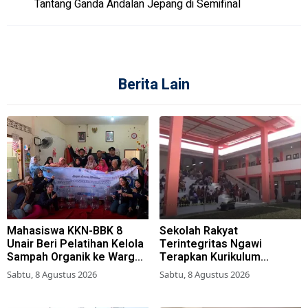
Tantang Ganda Andalan Jepang di Semifinal
Berita Lain
Mahasiswa KKN-BBK 8
Sekolah Rakyat
Unair Beri Pelatihan Kelola
Terintegritas Ngawi
Sampah Organik ke Warga
Terapkan Kurikulum
Simokerto Surabaya
Berbasis Asrama
Sabtu, 8 Agustus 2026
Sabtu, 8 Agustus 2026