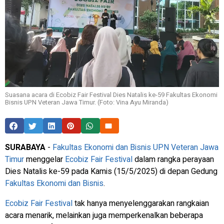
Suasana acara di Ecobiz Fair Festival Dies Natalis ke-59 Fakultas Ekonomi
Bisnis UPN Veteran Jawa Timur. (Foto: Vina Ayu Miranda)
SURABAYA
-
Fakultas Ekonomi dan Bisnis
UPN Veteran Jawa
Timur
menggelar
Ecobiz Fair Festival
dalam rangka perayaan
Dies Natalis ke-59 pada Kamis (15/5/2025) di depan Gedung
Fakultas Ekonomi dan Bisnis
.
Ecobiz Fair Festival
tak hanya menyelenggarakan rangkaian
acara menarik, melainkan juga memperkenalkan beberapa