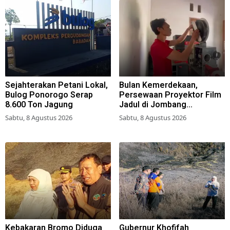
Sejahterakan Petani Lokal,
Bulan Kemerdekaan,
Bulog Ponorogo Serap
Persewaan Proyektor Film
8.600 Ton Jagung
Jadul di Jombang
Meningkat
Sabtu, 8 Agustus 2026
Sabtu, 8 Agustus 2026
Kebakaran Bromo Diduga
Gubernur Khofifah