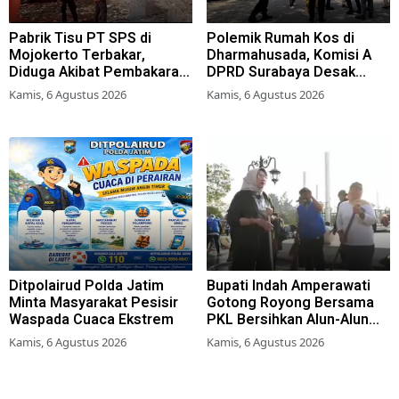
Pabrik Tisu PT SPS di
Polemik Rumah Kos di
Mojokerto Terbakar,
Dharmahusada, Komisi A
Diduga Akibat Pembakaran
DPRD Surabaya Desak
Lahan Tebu
Pemkot Terbitkan Perwali
Kamis, 6 Agustus 2026
Kamis, 6 Agustus 2026
Perda Hunian Layak
Ditpolairud Polda Jatim
Bupati Indah Amperawati
Minta Masyarakat Pesisir
Gotong Royong Bersama
Waspada Cuaca Ekstrem
PKL Bersihkan Alun-Alun
Lumajang
Kamis, 6 Agustus 2026
Kamis, 6 Agustus 2026