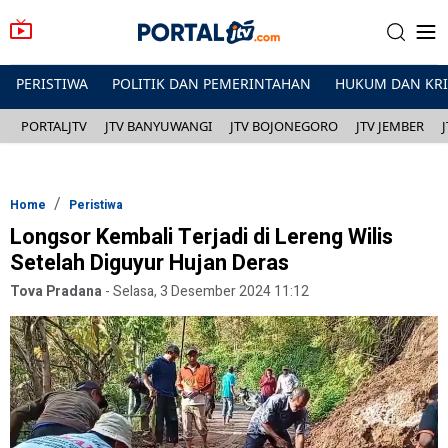
PERISTIWA
POLITIK DAN PEMERINTAHAN
HUKUM DAN KR
PORTALJTV
JTV BANYUWANGI
JTV BOJONEGORO
JTV JEMBER
Home
Peristiwa
Longsor Kembali Terjadi di Lereng Wilis
Setelah Diguyur Hujan Deras
Tova Pradana
-
Selasa, 3 Desember 2024 11:12