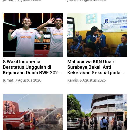
8 Wakil Indonesia
Mahasiswa KKN Unair
Berstatus Unggulan di
Surabaya Bekali Anti
Kejuaraan Dunia BWF 2026,
Kekerasan Seksual pada
Kans Juara Terbuka Lebar
Siswa SMK
Jumat, 7 Agustus 2026
Kamis, 6 Agustus 2026