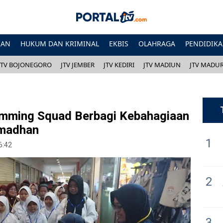
HAN
HUKUM DAN KRIMINAL
EKBIS
OLAHRAGA
PENDIDIK
JTV BOJONEGORO
JTV JEMBER
JTV KEDIRI
JTV MADIUN
JTV MADU
mming Squad Berbagi Kebahagiaan
amadhan
1
6:42
2
3