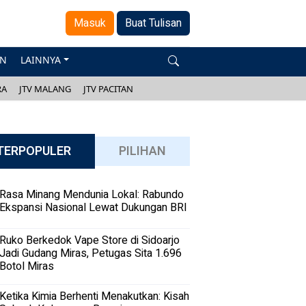
Masuk
Buat Tulisan
AN
LAINNYA
RA
JTV MALANG
JTV PACITAN
TERPOPULER
PILIHAN
Rasa Minang Mendunia Lokal: Rabundo
Ekspansi Nasional Lewat Dukungan BRI
Ruko Berkedok Vape Store di Sidoarjo
Jadi Gudang Miras, Petugas Sita 1.696
Botol Miras
Ketika Kimia Berhenti Menakutkan: Kisah