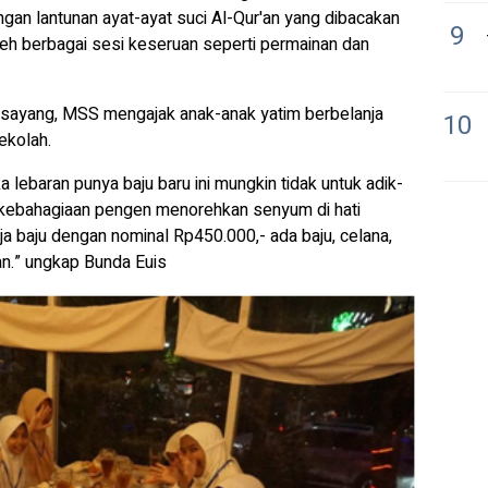
ngan lantunan ayat-ayat suci Al-Qur'an yang dibacakan
9
oleh berbagai sesi keseruan seperti permainan dan
 sayang, MSS mengajak anak-anak yatim berbelanja
10
ekolah.
a lebaran punya baju baru ini mungkin tidak untuk adik-
n kebahagiaan pengen menorehkan senyum di hati
a baju dengan nominal Rp450.000,- ada baju, celana,
n.” ungkap Bunda Euis