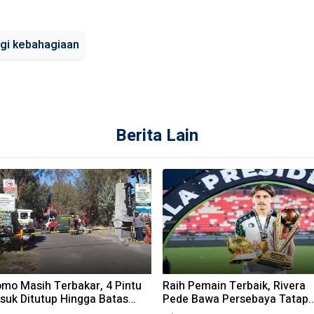
gi kebahagiaan
Berita Lain
omo Masih Terbakar, 4 Pintu
Raih Pemain Terbaik, Rivera
suk Ditutup Hingga Batas
Pede Bawa Persebaya Tatap
ktu Belum Ditentukan
Musim 2026-2027