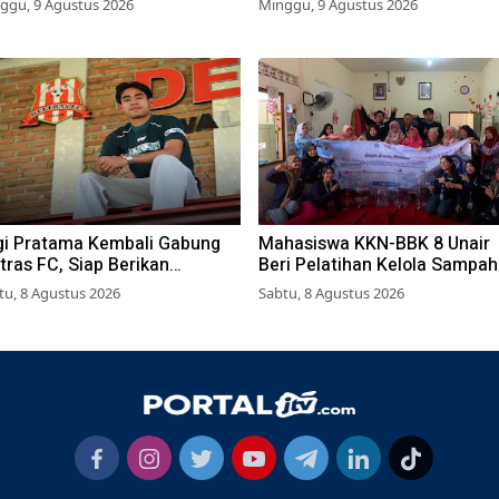
ggu, 9 Agustus 2026
Minggu, 9 Agustus 2026
gi Pratama Kembali Gabung
Mahasiswa KKN-BBK 8 Unair
tras FC, Siap Berikan
Beri Pelatihan Kelola Sampah
rforma Terbaik
Organik ke Warga Simokerto
tu, 8 Agustus 2026
Sabtu, 8 Agustus 2026
Surabaya