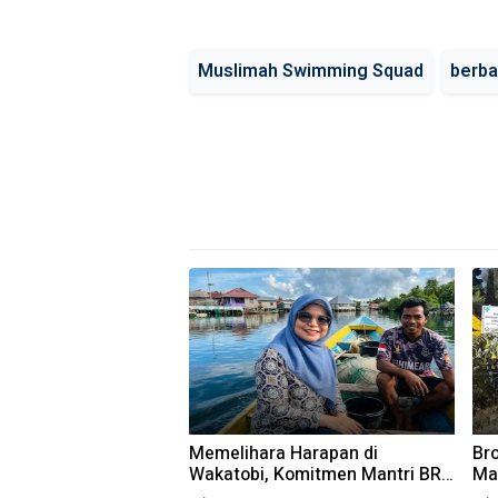
Muslimah Swimming Squad
berba
Memelihara Harapan di
Br
Wakatobi, Komitmen Mantri BRI
Ma
untuk Masyarakat Bahari
Wa