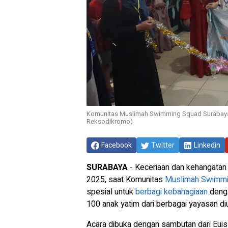
Komunitas Muslimah Swimming Squad Surabaya B
Reksodikromo)
Facebook
Twitter
Linkedin
SURABAYA
- Keceriaan dan kehangatan 
2025, saat Komunitas
Muslimah Swimmi
spesial untuk
berbagi kebahagiaan
denga
100 anak yatim dari berbagai yayasan d
Acara dibuka dengan sambutan dari Eui