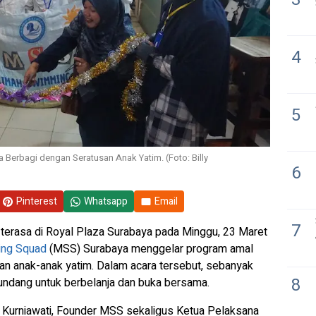
4
5
erbagi dengan Seratusan Anak Yatim. (Foto: Billy
6
Pinterest
Whatsapp
Email
7
terasa di Royal Plaza Surabaya pada Minggu, 23 Maret
ng Squad
(MSS) Surabaya menggelar program amal
n anak-anak yatim. Dalam acara tersebut, sebanyak
8
iundang untuk berbelanja dan buka bersama.
s Kurniawati, Founder MSS sekaligus Ketua Pelaksana