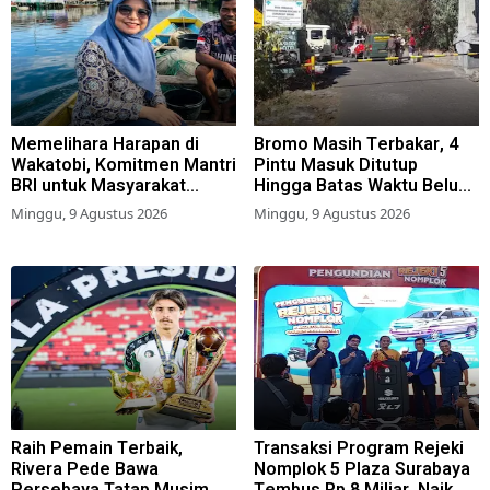
Memelihara Harapan di
Bromo Masih Terbakar, 4
Wakatobi, Komitmen Mantri
Pintu Masuk Ditutup
BRI untuk Masyarakat
Hingga Batas Waktu Belum
Bahari
Ditentukan
Minggu, 9 Agustus 2026
Minggu, 9 Agustus 2026
Raih Pemain Terbaik,
Transaksi Program Rejeki
Rivera Pede Bawa
Nomplok 5 Plaza Surabaya
Persebaya Tatap Musim
Tembus Rp 8 Miliar, Naik