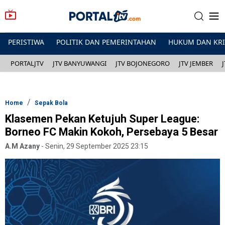
PERISTIWA
POLITIK DAN PEMERINTAHAN
HUKUM DAN KR
PORTALJTV
JTV BANYUWANGI
JTV BOJONEGORO
JTV JEMBER
Home
Sepak Bola
Klasemen Pekan Ketujuh Super League:
Borneo FC Makin Kokoh, Persebaya 5 Besar
A.M Azany
-
Senin, 29 September 2025 23:15