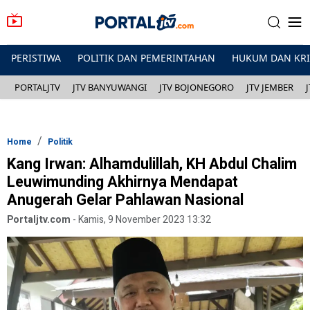
PERISTIWA
POLITIK DAN PEMERINTAHAN
HUKUM DAN KR
PORTALJTV
JTV BANYUWANGI
JTV BOJONEGORO
JTV JEMBER
Home
Politik
Kang Irwan: Alhamdulillah, KH Abdul Chalim
Leuwimunding Akhirnya Mendapat
Anugerah Gelar Pahlawan Nasional
Portaljtv.com
-
Kamis, 9 November 2023 13:32