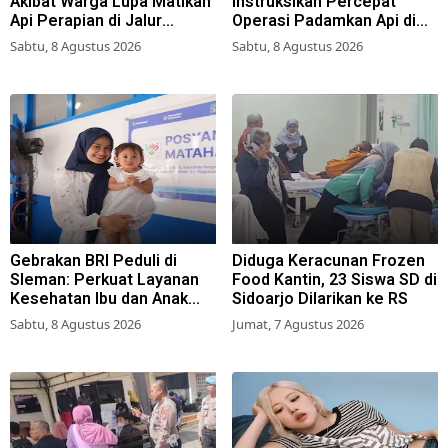
Akibat Warga Lupa Matikan
Instruksikan Percepat
Api Perapian di Jalur
Operasi Padamkan Api di
Tradisional
Wisata Bromo
Sabtu, 8 Agustus 2026
Sabtu, 8 Agustus 2026
Gebrakan BRI Peduli di
Diduga Keracunan Frozen
Sleman: Perkuat Layanan
Food Kantin, 23 Siswa SD di
Kesehatan Ibu dan Anak
Sidoarjo Dilarikan ke RS
Lewat Program Desa
Sabtu, 8 Agustus 2026
Jumat, 7 Agustus 2026
Brilian 1000 HPK