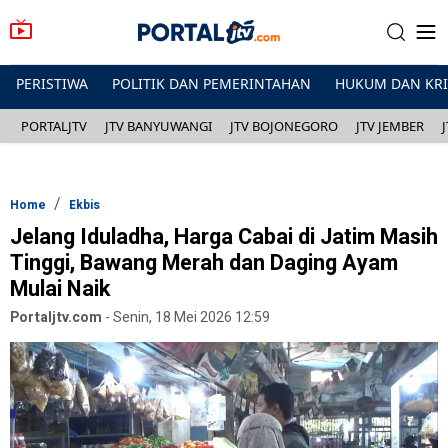
PERISTIWA
POLITIK DAN PEMERINTAHAN
HUKUM DAN KR
PORTALJTV
JTV BANYUWANGI
JTV BOJONEGORO
JTV JEMBER
Home
Ekbis
Jelang Iduladha, Harga Cabai di Jatim Masih
Tinggi, Bawang Merah dan Daging Ayam
Mulai Naik
Portaljtv.com
-
Senin, 18 Mei 2026 12:59