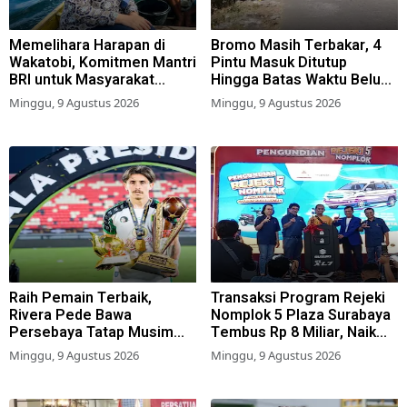
Memelihara Harapan di
Bromo Masih Terbakar, 4
Wakatobi, Komitmen Mantri
Pintu Masuk Ditutup
BRI untuk Masyarakat
Hingga Batas Waktu Belum
Bahari
Ditentukan
Minggu, 9 Agustus 2026
Minggu, 9 Agustus 2026
Raih Pemain Terbaik,
Transaksi Program Rejeki
Rivera Pede Bawa
Nomplok 5 Plaza Surabaya
Persebaya Tatap Musim
Tembus Rp 8 Miliar, Naik
2026-2027
57,2 Persen dari Tahun Lalu
Minggu, 9 Agustus 2026
Minggu, 9 Agustus 2026