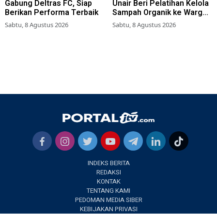
Gabung Deltras FC, Siap
Unair Beri Pelatihan Kelola
Berikan Performa Terbaik
Sampah Organik ke Warga
Simokerto Surabaya
Sabtu, 8 Agustus 2026
Sabtu, 8 Agustus 2026
INDEKS BERITA
REDAKSI
KONTAK
TENTANG KAMI
PEDOMAN MEDIA SIBER
KEBIJAKAN PRIVASI