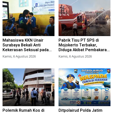
Mahasiswa KKN Unair
Pabrik Tisu PT SPS di
Surabaya Bekali Anti
Mojokerto Terbakar,
Kekerasan Seksual pada
Diduga Akibat Pembakaran
Siswa SMK
Lahan Tebu
Kamis, 6 Agustus 2026
Kamis, 6 Agustus 2026
Polemik Rumah Kos di
Ditpolairud Polda Jatim