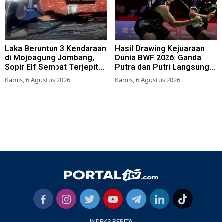
Laka Beruntun 3 Kendaraan
Hasil Drawing Kejuaraan
di Mojoagung Jombang,
Dunia BWF 2026: Ganda
Sopir Elf Sempat Terjepit
Putra dan Putri Langsung
Kemudi
Lolos Babak Kedua, 6 Wakil
Kamis, 6 Agustus 2026
Kamis, 6 Agustus 2026
Bertarung dari Awal
INDEKS BERITA