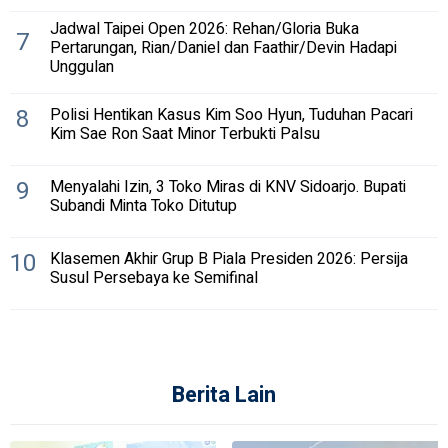
Jadwal Taipei Open 2026: Rehan/Gloria Buka
7
Pertarungan, Rian/Daniel dan Faathir/Devin Hadapi
Unggulan
8
Polisi Hentikan Kasus Kim Soo Hyun, Tuduhan Pacari
Kim Sae Ron Saat Minor Terbukti Palsu
9
Menyalahi Izin, 3 Toko Miras di KNV Sidoarjo. Bupati
Subandi Minta Toko Ditutup
10
Klasemen Akhir Grup B Piala Presiden 2026: Persija
Susul Persebaya ke Semifinal
Berita Lain