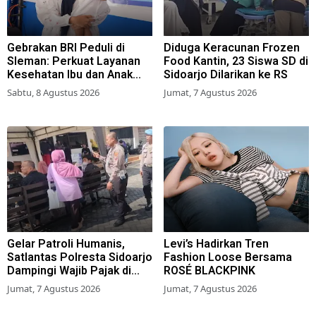
Gebrakan BRI Peduli di
Diduga Keracunan Frozen
Sleman: Perkuat Layanan
Food Kantin, 23 Siswa SD di
Kesehatan Ibu dan Anak
Sidoarjo Dilarikan ke RS
Lewat Program Desa
Sabtu, 8 Agustus 2026
Jumat, 7 Agustus 2026
Brilian 1000 HPK
Gelar Patroli Humanis,
Levi’s Hadirkan Tren
Satlantas Polresta Sidoarjo
Fashion Loose Bersama
Dampingi Wajib Pajak di
ROSÉ BLACKPINK
Samsat
Jumat, 7 Agustus 2026
Jumat, 7 Agustus 2026