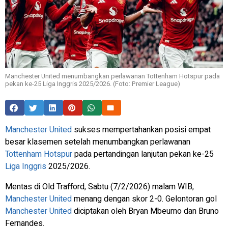
Manchester United menumbangkan perlawanan Tottenham Hotspur pada
pekan ke-25 Liga Inggris 2025/2026. (Foto: Premier League)
Manchester United
sukses mempertahankan posisi empat
besar klasemen setelah menumbangkan perlawanan
Tottenham Hotspur
pada pertandingan lanjutan pekan ke-25
Liga Inggris
2025/2026.
Mentas di Old Trafford, Sabtu (7/2/2026) malam WIB,
Manchester United
menang dengan skor 2-0. Gelontoran gol
Manchester United
diciptakan oleh Bryan Mbeumo dan Bruno
Fernandes.