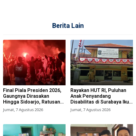
Berita Lain
Final Piala Presiden 2026,
Rayakan HUT RI, Puluhan
Gaungnya Dirasakan
Anak Penyandang
Hingga Sidoarjo, Ratusan
Disabilitas di Surabaya Ikuti
Suporter Nobar Gratis
Beragam Lomba
Jumat, 7 Agustus 2026
Jumat, 7 Agustus 2026