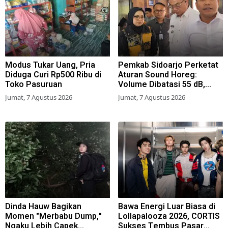
Modus Tukar Uang, Pria
Pemkab Sidoarjo Perketat
Diduga Curi Rp500 Ribu di
Aturan Sound Horeg:
Toko Pasuruan
Volume Dibatasi 55 dB,
Wajib Kantongi Izin
Jumat, 7 Agustus 2026
Jumat, 7 Agustus 2026
Dinda Hauw Bagikan
Bawa Energi Luar Biasa di
Momen "Merbabu Dump,"
Lollapalooza 2026, CORTIS
Ngaku Lebih Capek
Sukses Tembus Pasar