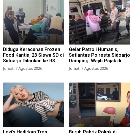
Diduga Keracunan Frozen
Gelar Patroli Humanis,
Food Kantin, 23 Siswa SD di
Satlantas Polresta Sidoarjo
Sidoarjo Dilarikan ke RS
Dampingi Wajib Pajak di
Samsat
Jumat, 7 Agustus 2026
Jumat, 7 Agustus 2026
Levi’s Hadirkan Tren
Buruh Pabrik Rokok di