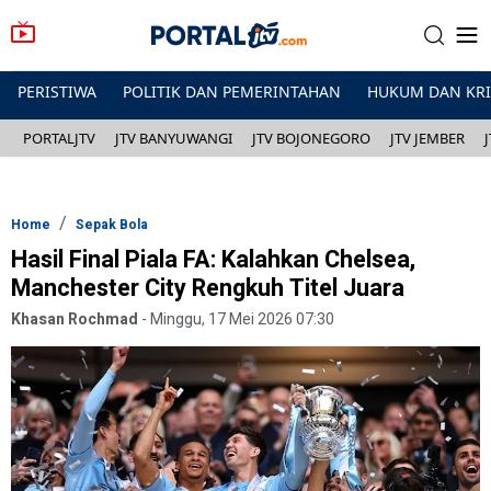
PERISTIWA
POLITIK DAN PEMERINTAHAN
HUKUM DAN KR
PORTALJTV
JTV BANYUWANGI
JTV BOJONEGORO
JTV JEMBER
Home
Sepak Bola
Hasil Final Piala FA: Kalahkan Chelsea,
Manchester City Rengkuh Titel Juara
Khasan Rochmad
-
Minggu, 17 Mei 2026 07:30