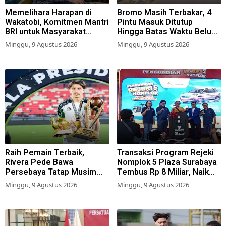
Memelihara Harapan di
Bromo Masih Terbakar, 4
Wakatobi, Komitmen Mantri
Pintu Masuk Ditutup
BRI untuk Masyarakat
Hingga Batas Waktu Belum
Bahari
Ditentukan
Minggu, 9 Agustus 2026
Minggu, 9 Agustus 2026
Raih Pemain Terbaik,
Transaksi Program Rejeki
Rivera Pede Bawa
Nomplok 5 Plaza Surabaya
Persebaya Tatap Musim
Tembus Rp 8 Miliar, Naik
2026-2027
57,2 Persen dari Tahun Lalu
Minggu, 9 Agustus 2026
Minggu, 9 Agustus 2026