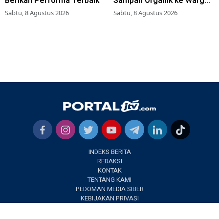
Berikan Performa Terbaik
Sampah Organik ke Warga
Simokerto Surabaya
Sabtu, 8 Agustus 2026
Sabtu, 8 Agustus 2026
INDEKS BERITA
REDAKSI
KONTAK
TENTANG KAMI
PEDOMAN MEDIA SIBER
KEBIJAKAN PRIVASI
✕