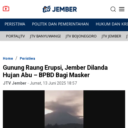
PERISTIWA
POLITIK DAN PEMERINTAHAN
HUKUM DAN KR
PORTALJTV
JTV BANYUWANGI
JTV BOJONEGORO
JTV JEMBER
Home
Peristiwa
Gunung Raung Erupsi, Jember Dilanda
Hujan Abu – BPBD Bagi Masker
JTV Jember
-
Jumat, 13 Juni 2025 18:57