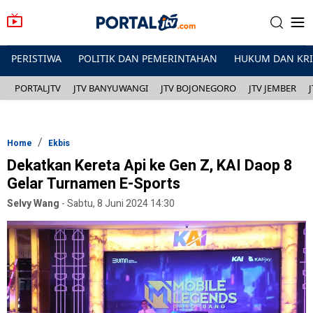
PERISTIWA
POLITIK DAN PEMERINTAHAN
HUKUM DAN KR
PORTALJTV
JTV BANYUWANGI
JTV BOJONEGORO
JTV JEMBER
Home
Ekbis
Dekatkan Kereta Api ke Gen Z, KAI Daop 8
Gelar Turnamen E-Sports
Selvy Wang
-
Sabtu, 8 Juni 2024 14:30