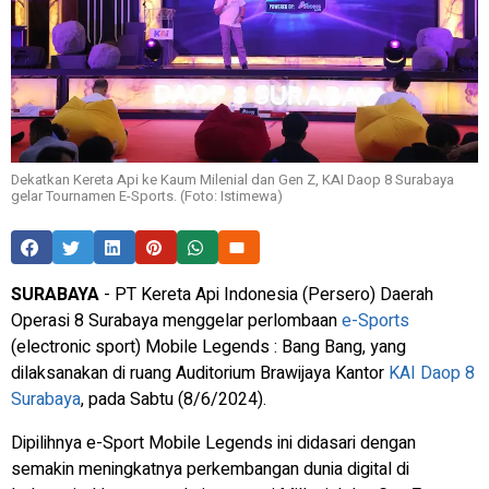
Dekatkan Kereta Api ke Kaum Milenial dan Gen Z, KAI Daop 8 Surabaya
gelar Tournamen E-Sports. (Foto: Istimewa)
SURABAYA
- PT Kereta Api Indonesia (Persero) Daerah
Operasi 8 Surabaya menggelar perlombaan
e-Sports
(electronic sport) Mobile Legends : Bang Bang, yang
dilaksanakan di ruang Auditorium Brawijaya Kantor
KAI Daop 8
Surabaya
, pada Sabtu (8/6/2024).
Dipilihnya e-Sport Mobile Legends ini didasari dengan
semakin meningkatnya perkembangan dunia digital di