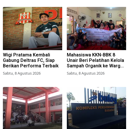
Wigi Pratama Kembali
Mahasiswa KKN-BBK 8
Gabung Deltras FC, Siap
Unair Beri Pelatihan Kelola
Berikan Performa Terbaik
Sampah Organik ke Warga
Simokerto Surabaya
Sabtu, 8 Agustus 2026
Sabtu, 8 Agustus 2026