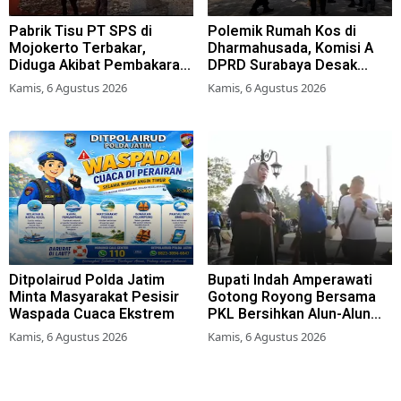
Pabrik Tisu PT SPS di
Polemik Rumah Kos di
Mojokerto Terbakar,
Dharmahusada, Komisi A
Diduga Akibat Pembakaran
DPRD Surabaya Desak
Lahan Tebu
Pemkot Terbitkan Perwali
Kamis, 6 Agustus 2026
Kamis, 6 Agustus 2026
Perda Hunian Layak
Ditpolairud Polda Jatim
Bupati Indah Amperawati
Minta Masyarakat Pesisir
Gotong Royong Bersama
Waspada Cuaca Ekstrem
PKL Bersihkan Alun-Alun
Lumajang
Kamis, 6 Agustus 2026
Kamis, 6 Agustus 2026