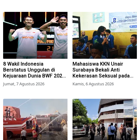
8 Wakil Indonesia
Mahasiswa KKN Unair
Berstatus Unggulan di
Surabaya Bekali Anti
Kejuaraan Dunia BWF 2026,
Kekerasan Seksual pada
Kans Juara Terbuka Lebar
Siswa SMK
Jumat, 7 Agustus 2026
Kamis, 6 Agustus 2026