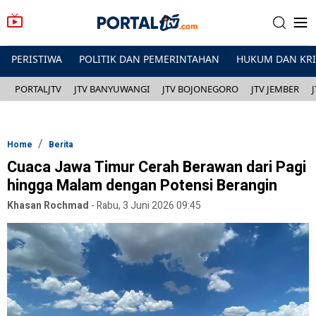
PERISTIWA
POLITIK DAN PEMERINTAHAN
HUKUM DAN KR
PORTALJTV
JTV BANYUWANGI
JTV BOJONEGORO
JTV JEMBER
Home
Berita
Cuaca Jawa Timur Cerah Berawan dari Pagi
hingga Malam dengan Potensi Berangin
Khasan Rochmad
-
Rabu, 3 Juni 2026 09:45