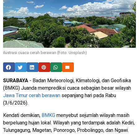
ilustrasi cuaca cerah berawan (Foto: Unsplash)
SURABAYA
- Badan Meteorologi, Klimatologi, dan Geofisika
(BMKG) Juanda memprediksi cuaca sebagian besar wilayah
Jawa Timur
cerah berawan
sepanjang hari pada Rabu
(3/6/2026).
Kendati demikian,
BMKG
menyebut sejumlah wilayah masih
berpeluang hujan lokal. Wilayah yang terdampak adalah Kediri,
Tulungagung, Magetan, Ponorogo, Probolinggo, dan Ngawi.