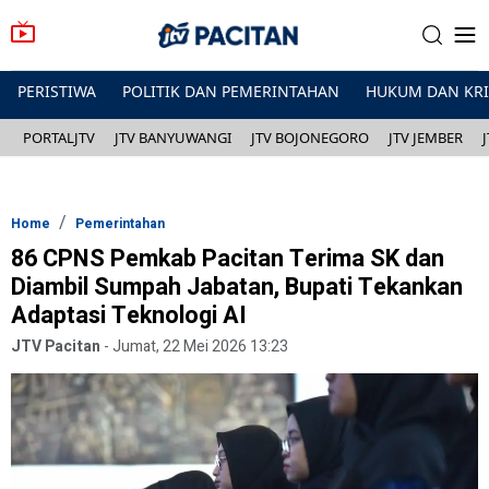
PERISTIWA
POLITIK DAN PEMERINTAHAN
HUKUM DAN KR
PORTALJTV
JTV BANYUWANGI
JTV BOJONEGORO
JTV JEMBER
Home
Pemerintahan
86 CPNS Pemkab Pacitan Terima SK dan
Diambil Sumpah Jabatan, Bupati Tekankan
Adaptasi Teknologi AI
JTV Pacitan
-
Jumat, 22 Mei 2026 13:23