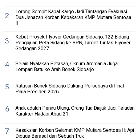
Lorong Sempit Kapal Kargo Jadi Tantangan Evakuasi
2
Dua Jenazah Korban Kebakaran KMP Mutiara Sentosa
II
Kebut Proyek Flyover Gedangan Sidoarjo, 122 Bidang
3
Pengajuan Peta Bidang ke BPN, Target Tuntas Flyover
Gedangan 2027
4
Selain Nyalakan Petasan, Oknum Aremania Juga
Lempari Batu ke Arah Bonek Sidoarjo
5
Ratusan Bonek Sidoarjo Dukung Persebaya di Final
Piala Presiden 2026
6
Anak adalah Peniru Ulung, Orang Tua Diajak Jadi Teladan
Karakter Hadapi Abad 21
7
Kesaksian Korban Selamat KMP Mutiara Sentosa II: Api
Diduga Berasal dari Sebuah Truk