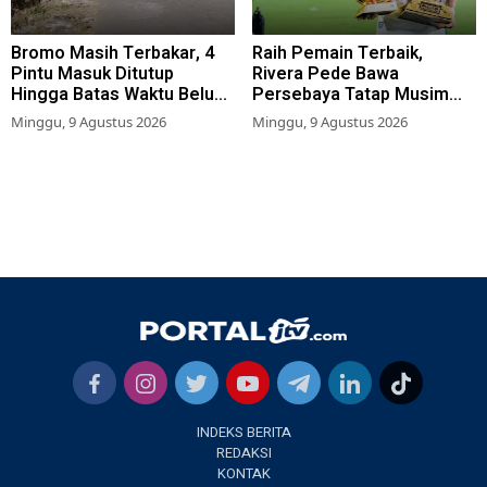
Bromo Masih Terbakar, 4
Raih Pemain Terbaik,
Pintu Masuk Ditutup
Rivera Pede Bawa
Hingga Batas Waktu Belum
Persebaya Tatap Musim
Ditentukan
2026-2027
Minggu, 9 Agustus 2026
Minggu, 9 Agustus 2026
INDEKS BERITA
REDAKSI
KONTAK