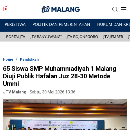
PERISTIWA
POLITIK DAN PEMERINTAHAN
HUKUM DAN KR
PORTALJTV
JTV BANYUWANGI
JTV BOJONEGORO
JTV JEMBER
Home
Pendidikan
65 Siswa SMP Muhammadiyah 1 Malang
Diuji Publik Hafalan Juz 28-30 Metode
Ummi
JTV Malang
-
Sabtu, 30 Mei 2026 13:36