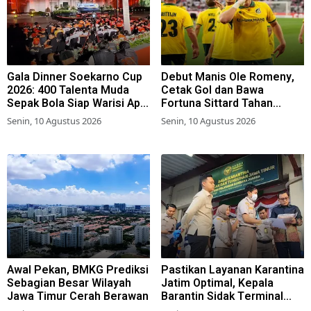
Gala Dinner Soekarno Cup
Debut Manis Ole Romeny,
2026: 400 Talenta Muda
Cetak Gol dan Bawa
Sepak Bola Siap Warisi Api
Fortuna Sittard Tahan
Perjuangan
Imbang PSV Eindhoven
Senin, 10 Agustus 2026
Senin, 10 Agustus 2026
Awal Pekan, BMKG Prediksi
Pastikan Layanan Karantina
Sebagian Besar Wilayah
Jatim Optimal, Kepala
Jawa Timur Cerah Berawan
Barantin Sidak Terminal
Kargo Bandara Juanda