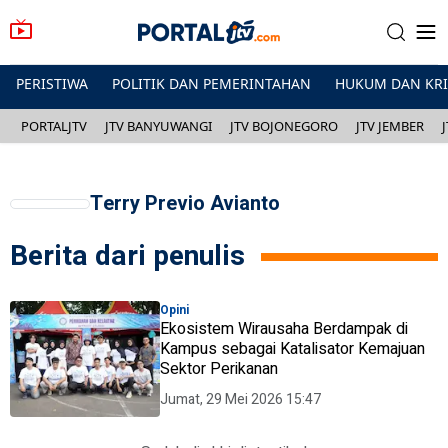
PERISTIWA
POLITIK DAN PEMERINTAHAN
HUKUM DAN KR
PORTALJTV
JTV BANYUWANGI
JTV BOJONEGORO
JTV JEMBER
Terry Previo Avianto
Berita dari penulis
Opini
Ekosistem Wirausaha Berdampak di
Kampus sebagai Katalisator Kemajuan
Sektor Perikanan
Jumat, 29 Mei 2026 15:47