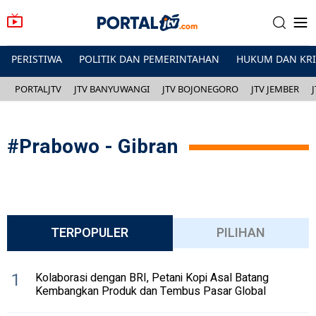
PERISTIWA
POLITIK DAN PEMERINTAHAN
HUKUM DAN KR
PORTALJTV
JTV BANYUWANGI
JTV BOJONEGORO
JTV JEMBER
#
Prabowo - Gibran
TERPOPULER
PILIHAN
1
Kolaborasi dengan BRI, Petani Kopi Asal Batang
Kembangkan Produk dan Tembus Pasar Global