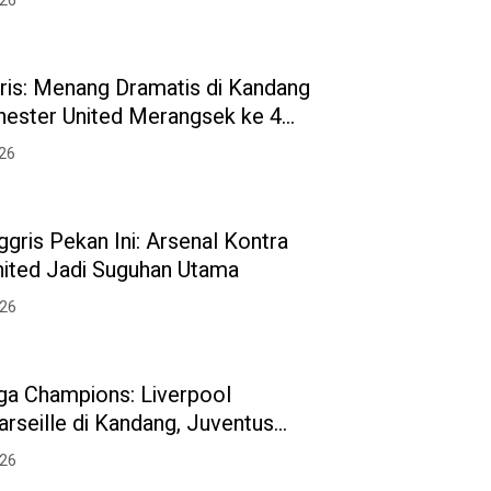
026
gris: Menang Dramatis di Kandang
hester United Merangsek ke 4
026
ggris Pekan Ini: Arsenal Kontra
ited Jadi Suguhan Utama
026
iga Champions: Liverpool
rseille di Kandang, Juventus
uk dari Benfica
026