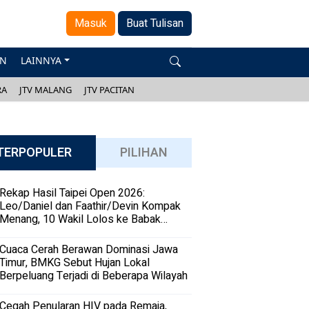
Masuk
Buat Tulisan
AN
LAINNYA
RA
JTV MALANG
JTV PACITAN
TERPOPULER
PILIHAN
Rekap Hasil Taipei Open 2026:
Leo/Daniel dan Faathir/Devin Kompak
Menang, 10 Wakil Lolos ke Babak
Kedua
Cuaca Cerah Berawan Dominasi Jawa
Timur, BMKG Sebut Hujan Lokal
Berpeluang Terjadi di Beberapa Wilayah
Cegah Penularan HIV pada Remaja,