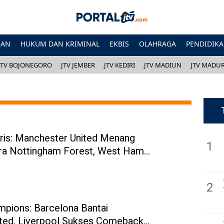
HAN
HUKUM DAN KRIMINAL
EKBIS
OLAHRAGA
PENDIDIK
JTV BOJONEGORO
JTV JEMBER
JTV KEDIRI
JTV MADIUN
JTV MADU
gris: Manchester United Menang
1
ra Nottingham Forest, West Ham
radasi
2
mpions: Barcelona Bantai
ted, Liverpool Sukses Comeback