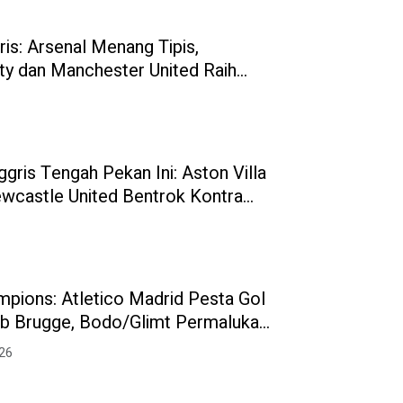
ris: Arsenal Menang Tipis,
ty dan Manchester United Raih
ggris Tengah Pekan Ini: Aston Villa
ewcastle United Bentrok Kontra
ited
mpions: Atletico Madrid Pesta Gol
b Brugge, Bodo/Glimt Permalukan
026