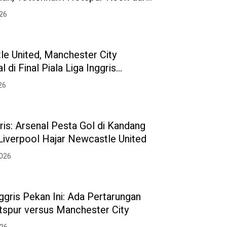
ted
026
le United, Manchester City
 di Final Piala Liga Inggris
26
gris: Arsenal Pesta Gol di Kandang
Liverpool Hajar Newcastle United
2026
ggris Pekan Ini: Ada Pertarungan
spur versus Manchester City