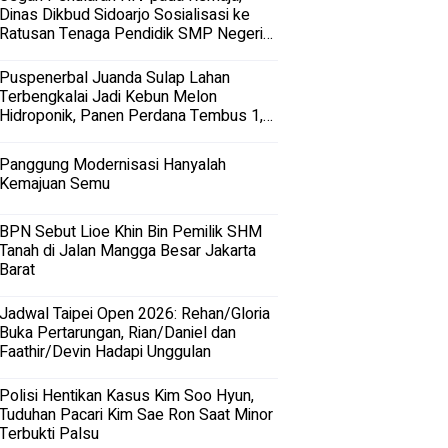
Dinas Dikbud Sidoarjo Sosialisasi ke
Ratusan Tenaga Pendidik SMP Negeri
dan Swasta di Sidoarjo
Puspenerbal Juanda Sulap Lahan
Terbengkalai Jadi Kebun Melon
Hidroponik, Panen Perdana Tembus 1,5
Ton
Panggung Modernisasi Hanyalah
Kemajuan Semu
BPN Sebut Lioe Khin Bin Pemilik SHM
Tanah di Jalan Mangga Besar Jakarta
Barat
Jadwal Taipei Open 2026: Rehan/Gloria
Buka Pertarungan, Rian/Daniel dan
Faathir/Devin Hadapi Unggulan
Polisi Hentikan Kasus Kim Soo Hyun,
Tuduhan Pacari Kim Sae Ron Saat Minor
Terbukti Palsu