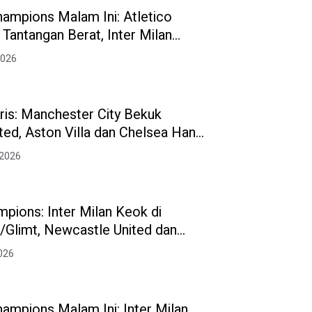
hampions Malam Ini: Atletico
Tantangan Berat, Inter Milan
omeback Kontra Bodo/Glimt
2026
gris: Manchester City Bekuk
ed, Aston Villa dan Chelsea Hanya
bang
 2026
mpions: Inter Milan Keok di
Glimt, Newcastle United dan
usen Menang Meyakinkan
2026
ampions Malam Ini: Inter Milan