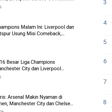
3
ay
6
4
hampions Malam Ini: Liverpool dan
spur Usung Misi Comeback,
u Newcastle United
5
6
16 Besar Liga Champions
nchester City dan Liverpool
omeback
6
7
gris: Arsenal Makin Nyaman di
8
en, Manchester City dan Chelsea