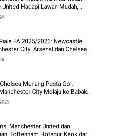
 United Hadapi Lawan Mudah,
id dan Bayer Leverkusen Wajib
026
 Piala FA 2025/2026: Newcastle
hester City, Arsenal dan Chelsea
 Mudah
026
: Chelsea Menang Pesta Gol,
 Manchester City Melaju ke Babak
 2026
gris: Manchester United dan
han, Tottenham Hotspur Keok dari