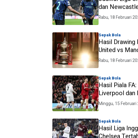
dan Newcastle
Atletico Madr
Rabu, 18 Februari 2
Waspada
Sepak Bola
Hasil Drawing
United vs Manc
Hadapi Lawan
Rabu, 18 Februari 2
Sepak Bola
Hasil Piala FA
Liverpool dan
Selanjutnya
Minggu, 15 Februari
Sepak Bola
Hasil Liga Ing
Chelsea Terta