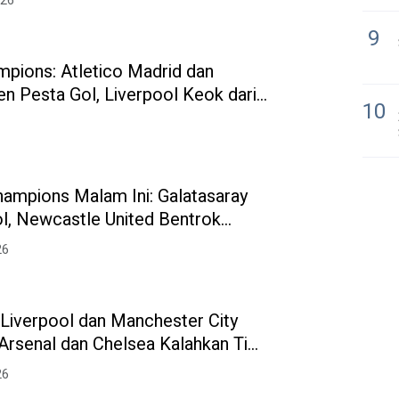
026
9
mpions: Atletico Madrid dan
n Pesta Gol, Liverpool Keok dari
10
hampions Malam Ini: Galatasaray
l, Newcastle United Bentrok
ona
26
: Liverpool dan Manchester City
 Arsenal dan Chelsea Kalahkan Tim
26