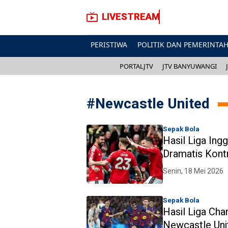
LIVESTREAM
PERISTIWA
POLITIK DAN PEMERINTA
PORTALJTV
JTV BANYUWANGI
#
Newcastle United
Sepak Bola
Hasil Liga Ing
Dramatis Kont
Terancam Deg
Senin, 18 Mei 2026
Sepak Bola
Hasil Liga Cha
Newcastle Uni