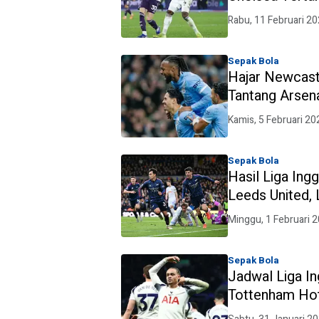
Newcastle Uni
Rabu, 11 Februari 2
Sepak Bola
Hajar Newcast
Tantang Arsenal
2025/2026
Kamis, 5 Februari 20
Sepak Bola
Hasil Liga Ing
Leeds United, 
Minggu, 1 Februari 
Sepak Bola
Jadwal Liga In
Tottenham Hot